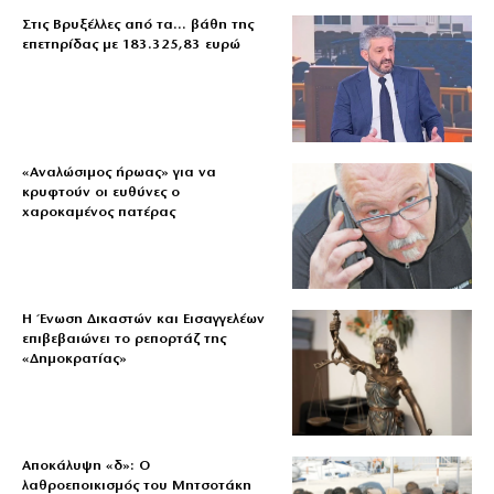
Στις Βρυξέλλες από τα… βάθη της
επετηρίδας με 183.325,83 ευρώ
«Aναλώσιμος ήρωας» για να
κρυφτούν οι ευθύνες ο
χαροκαμένος πατέρας
Η Ένωση Δικαστών και Εισαγγελέων
επιβεβαιώνει το ρεπορτάζ της
«Δημοκρατίας»
Αποκάλυψη «δ»: Ο
λαθροεποικισμός του Μητσοτάκη