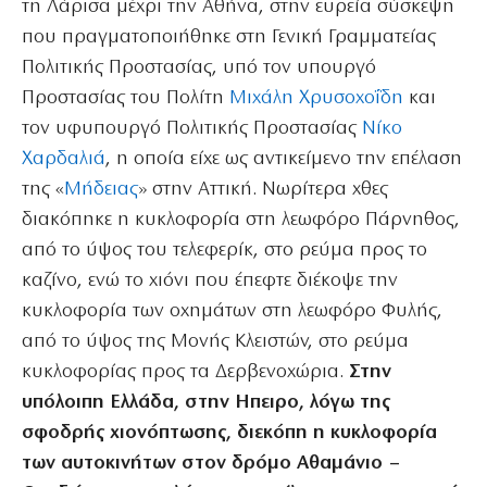
τη Λάρισα μέχρι την Αθήνα, στην ευρεία σύσκεψη
που πραγματοποιήθηκε στη Γενική Γραμματείας
Πολιτικής Προστασίας, υπό τον υπουργό
Προστασίας του Πολίτη
Μιχάλη Χρυσοχοΐδη
και
τον υφυπουργό Πολιτικής Προστασίας
Νίκο
Χαρδαλιά
, η οποία είχε ως αντικείμενο την επέλαση
της «
Μήδειας
» στην Αττική. Νωρίτερα χθες
διακόπηκε η κυκλοφορία στη λεωφόρο Πάρνηθος,
από το ύψος του τελεφερίκ, στο ρεύμα προς το
καζίνο, ενώ το χιόνι που έπεφτε διέκοψε την
κυκλοφορία των οχημάτων στη λεωφόρο Φυλής,
από το ύψος της Μονής Κλειστών, στο ρεύμα
κυκλοφορίας προς τα Δερβενοχώρια.
Στην
υπόλοιπη Ελλάδα, στην Ηπειρο, λόγω της
σφοδρής χιονόπτωσης, διεκόπη η κυκλοφορία
των αυτοκινήτων στον δρόμο Αθαμάνιο –