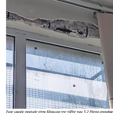
Ενας μικρός σεισμός στην Κέρκυρα της τάξης των 3,2 Ρίχτερ επανέφ