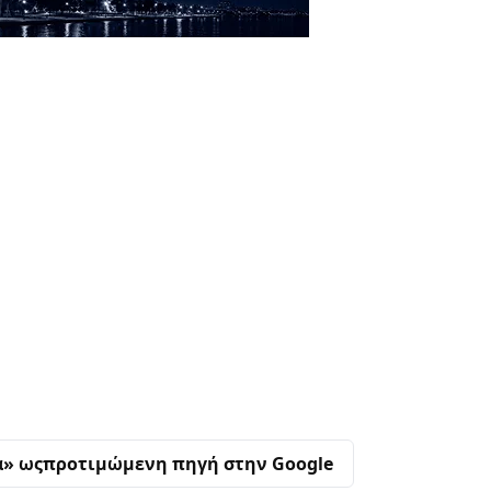
α» ως
προτιμώμενη πηγή στην Google