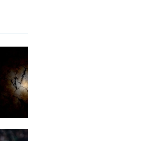
– 38άρια αλλά και τοπικές βροχές
7|08|2026 | 7:00
ΟΡΘΟΔΟΞΙΑ
Εορτολόγιο 7 Αυγούστου: Δείτε ποιοι
γιορτάζουν σήμερα
7|08|2026 | 6:45
ΥΓΕΙΑ
Ποιοι παράγοντες καθορίζουν τα
πόσα χρόνια θα ζήσουμε χωρίς άνοια
7|08|2026 | 0:00
ΕΛΛΑΔΑ
Αγροτικές εκμεταλλεύσεις χωρίς
διαδίκτυο
6|08|2026 | 23:50
ΟΙΚΟΝΟΜΙΑ
Σε τρόφιμα και tech μπαίνουν τα funds
6|08|2026 | 23:40