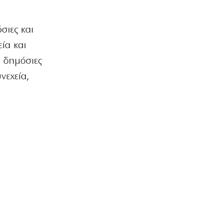
καταψύκτη
7|08|2026 | 8:31
σιες και
ΕΛΛΑΔΑ
εία και
Υπόθεση Marfin: Σήμερα η κρίσιμη
απολογία της 46χρονης
, δημόσιες
7|08|2026 | 8:09
νεχεία,
ΠΟΛΙΤΙΣΜΟΣ
Θάνος Μπίρκος: «Μπορείς να κάνεις
κωμωδία χωρίς να προσβάλλεις»
7|08|2026 | 8:00
MEDIA
Το σημερινό (7/8) αθλητικό
τηλεοπτικό πρόγραμμα
7|08|2026 | 8:00
ΕΛΛΑΔΑ
Πυρκαγιά στη Βοιωτία:
Προφυλακίστηκαν οι τρεις