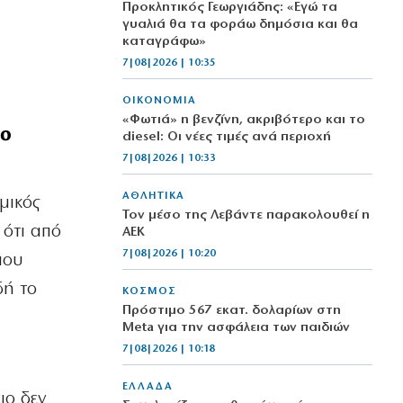
Προκλητικός Γεωργιάδης: «Εγώ τα
γυαλιά θα τα φοράω δημόσια και θα
καταγράφω»
7|08|2026 | 10:35
ΟΙΚΟΝΟΜΙΑ
«Φωτιά» η βενζίνη, ακριβότερο και το
λο
diesel: Οι νέες τιμές ανά περιοχή
7|08|2026 | 10:33
ΑΘΛΗΤΙΚΑ
μικός
Τον μέσο της Λεβάντε παρακολουθεί η
 ότι από
ΑΕΚ
7|08|2026 | 10:20
που
δή το
ΚΟΣΜΟΣ
Πρόστιμο 567 εκατ. δολαρίων στη
Meta για την ασφάλεια των παιδιών
7|08|2026 | 10:18
ΕΛΛΑΔΑ
ιο δεν