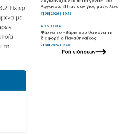
Συγκλονίζουν οι θετοί γονείς του
Αφγανού: «Ήταν σαν γιος μας», λένε
3,2 Ρίχτερ
7|08|2026 | 10:13
μφωνα με
ληρων
ΑΘΛΗΤΙΚΑ
Ψάχνει το «8άρι» που θα κάνει τη
οποία
διαφορά ο Παναθηναϊκός
υ τη
7|08|2026 | 9:48
Ροή ειδήσεων
ΕΛΛΑΔΑ
Μητέρα και γιος νεκροί σε τροχαίο
στις Σέρρες
7|08|2026 | 9:44
ΚΟΣΜΟΣ
Μαθητής άνοιξε πυρ σε σχολείο της
Ταϊλάνδης: 7 νεκροί
7|08|2026 | 9:38
ΑΘΛΗΤΙΚΑ
Ο Ινφαντίνο προσπάθησε να εκποιήσει
εν μία νυκτί τα εμπορικά δικαιώματα