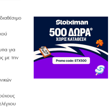
του Μουντιάλ
7|08|2026 | 9:31
 διαθέσιμο
ΕΛΛΑΔΑ
Νεκρός οδηγός λεωφορείου στο Αίγιο
– Υπέστη ανακοπή στο τιμόνι
κού
7|08|2026 | 9:12
ΑΠΟΨΕΙΣ
υπα για
Γιώργος Σηφάκης: Η πρόκριση είναι
υποχρέωση στον Παναθηναϊκό
ως με την
7|08|2026 | 9:00
ΕΛΛΑΔΑ
Τουρισμός για Όλους: Ποιοι κάνουν
νικών
σήμερα αίτηση
7|08|2026 | 8:53
τούχους
ΕΛΛΑΔΑ
ελέγχου
Στο Αυτόφωρο ο 55χρονος που
έκρυβε τη σορό του πατέρα του σε