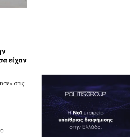
ην
σα είχαν
ησε» στις
α
το