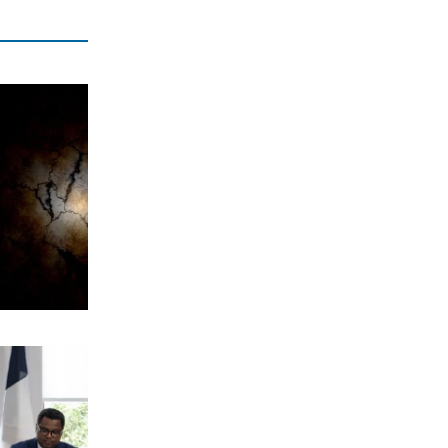
8|08|2026 | 10:30
ΟΙΚΟΝΟΜΙΑ
Οι πληρωμές από τον e-ΕΦΚΑ και τη
ΔΥΠΑ έως τις 14 Αυγούστου
8|08|2026 | 10:16
ΑΘΛΗΤΙΚΑ
Προκρίνονται και οι τρεις αν
«ματώσουν»!
8|08|2026 | 10:00
ΕΛΛΑΔΑ
Μυστράς: «Δεν είχε οικονομικό
κίνητρο ο 55χρονος με τον
καταψύκτη» – (βίντεο)
8|08|2026 | 9:57
Η ΘΕΣΗ ΜΑΣ
Η πικρή αλήθεια της τσέπης κόντρα
στην κυβερνητική προπαγάνδα