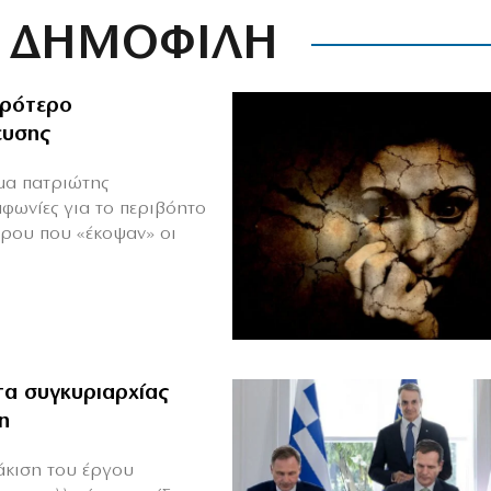
ΔΗΜΟΦΙΛΗ
ιρότερο
ευσης
ιμα πατριώτης
μφωνίες για το περιβόητο
πρου που «έκοψαν» οι
α συγκυριαρχίας
η
άκιση του έργου