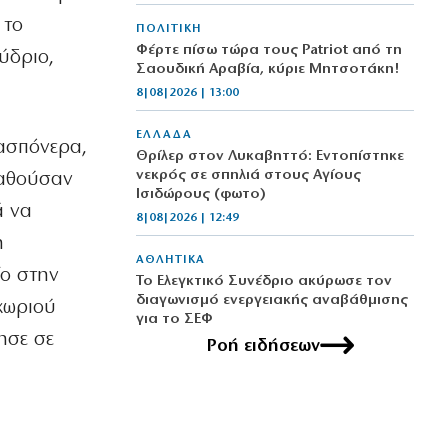
 το
ΠΟΛΙΤΙΚΗ
Φέρτε πίσω τώρα τους Patriot από τη
ύδριο,
Σαουδική Αραβία, κύριε Μητσοτάκη!
8|08|2026 | 13:00
ΕΛΛΑΔΑ
λασπόνερα,
Θρίλερ στον Λυκαβηττό: Εντοπίστηκε
νεκρός σε σπηλιά στους Αγίους
παθούσαν
Ισιδώρους (φωτο)
ά να
8|08|2026 | 12:49
η
ΑΘΛΗΤΙΚΑ
ίο στην
Το Ελεγκτικό Συνέδριο ακύρωσε τον
διαγωνισμό ενεργειακής αναβάθμισης
 χωριού
για το ΣΕΦ
ησε σε
8|08|2026 | 12:30
Ροή ειδήσεων
ΠΟΛΙΤΙΚΗ
Ένοχη σιωπή Μαξίμου για τις μπίζνες
Γάλλων – Ερντογάν που αποκάλυψε η
«δ»