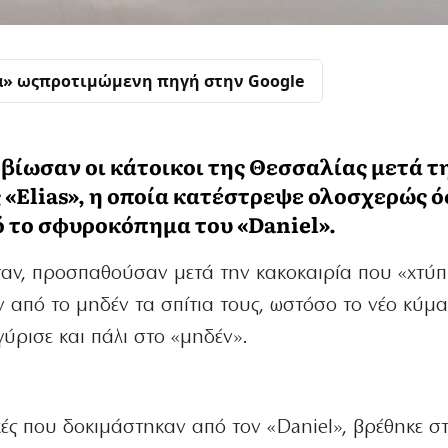
α» ως
προτιμώμενη πηγή στην Google
βίωσαν οι κάτοικοι της Θεσσαλίας μετά τ
 «Elias», η οποία κατέστρεψε ολοσχερώς ό
 το σφυροκόπημα του «Daniel».
εταν, προσπαθούσαν μετά την κακοκαιρία που «χτύπ
 από το μηδέν τα σπίτια τους, ωστόσο το νέο κύμ
ρισε και πάλι στο «μηδέν».
χές που δοκιμάστηκαν από τον «Daniel», βρέθηκε σ