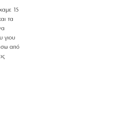
8|08|2026 | 12:30
ίχαμε 15
ΑΘΛΗΤΙΚΑ
αι τα
Παναθηναϊκός: Με Λιβάι Γκαρσία για
να
την πρόκριση στη Σόφια
8|08|2026 | 12:05
υ γιου
νήσω από
ΠΟΛΙΤΙΚΗ
Σταύρος Παπασταύρου: Η πιο
ις
σκανδαλώδης από όλες τις αποστολές
του
8|08|2026 | 12:00
ΠΟΛΙΤΙΚΗ
Τουρκική πρόκληση: Αμφισβητούν την
κυριαρχία των νησιών μας
8|08|2026 | 11:45
ΑΘΛΗΤΙΚΑ
Ηλιόπουλος σε Μάγερ: «Βλέπω το
βλέμμα της τίγρης στα μάτια σου»