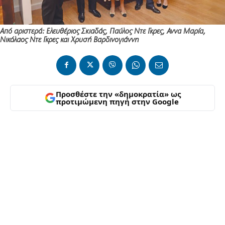
Από αριστερά: Ελευθέριος Σκιαδάς, Παύλος Ντε Γκρες, Αννα Μαρία,
Νικόλαος Ντε Γκρες και Χρυσή Βαρδινογιάννη
Προσθέστε την «δημοκρατία» ως
προτιμώμενη πηγή στην Google