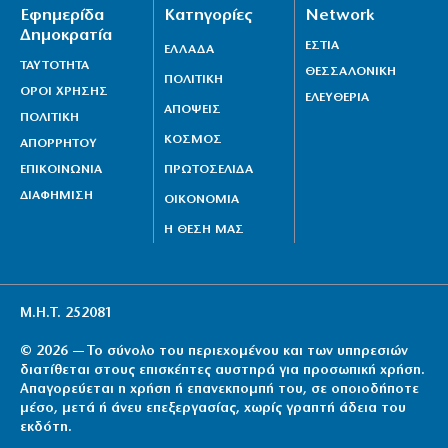
Εφημερίδα
Κατηγορίες
Network
Δημοκρατία
ΕΣΤΙΑ
ΕΛΛΑΔΑ
ΤΑΥΤΟΤΗΤΑ
ΘΕΣΣΑΛΟΝΙΚΗ
ΠΟΛΙΤΙΚΗ
ΟΡΟΙ ΧΡΗΣΗΣ
ΕΛΕΥΘΕΡΙΑ
ΑΠΟΨΕΙΣ
ΠΟΛΙΤΙΚΗ
ΚΟΣΜΟΣ
ΑΠΟΡΡΗΤΟΥ
ΕΠΙΚΟΙΝΩΝΙΑ
ΠΡΩΤΟΣΕΛΙΔΑ
ΔΙΑΦΗΜΙΣΗ
ΟΙΚΟΝΟΜΙΑ
Η ΘΕΣΗ ΜΑΣ
Μ.Η.Τ. 252081
© 2026 — Το σύνολο του περιεχομένου και των υπηρεσιών
διατίθεται στους επισκέπτες αυστηρά για προσωπική χρήση.
Απαγορεύεται η χρήση ή επανεκπομπή του, σε οποιοδήποτε
μέσο, μετά ή άνευ επεξεργασίας, χωρίς γραπτή άδεια του
εκδότη.