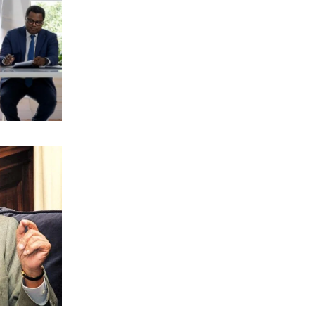
7|08|2026 | 22:35
ΠΟΛΙΤΙΣΜΟΣ
Ριζοσπαστική «Αντιγόνη» συναντά τον
σύγχρονο χορό στην Επίδαυρο
7|08|2026 | 22:30
ΕΛΛΑΔΑ
Ρομά εμβόλιζε επανειλημμένα
σταθμευμένο όχημα μετά από καβγά
(βίντεο)
7|08|2026 | 22:20
ΟΙΚΟΝΟΜΙΑ
CVC: Στο 1,1 δισ. € η τιμή εκκίνησης
για 3 νέα πωλητήρια
7|08|2026 | 22:15
ΑΘΛΗΤΙΚΑ
Ολυμπιακός: Έγινε «ερυθρολεύκος» ο
γιος του Ζιοβάνι
7|08|2026 | 22:10