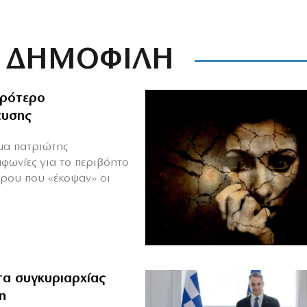
ΔΗΜΟΦΙΛΗ
ιρότερο
ευσης
ιμα πατριώτης
μφωνίες για το περιβόητο
πρου που «έκοψαν» οι
α συγκυριαρχίας
η