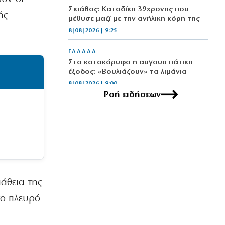
Σκιάθος: Καταδίκη 39χρονης που
ής
μέθυσε μαζί με την ανήλικη κόρη της
8|08|2026 | 9:25
ΕΛΛΑΔΑ
Στο κατακόρυφο η αυγουστιάτικη
έξοδος: «Βουλιάζουν» τα λιμάνια
8|08|2026 | 9:00
Ροή ειδήσεων
ΠΟΛΙΤΙΚΗ
Ο Μητσοτάκης έπιασε πάτο με το…
σπαθί του!
8|08|2026 | 8:59
ΚΟΣΜΟΣ
Ιράν: Προσκλητήριο για ισλαμικό
μέτωπο απέναντι στη Δύση
άθεια της
8|08|2026 | 8:45
το πλευρό
ΚΟΣΜΟΣ
Χούθι: Νέες απειλές κατά όσων