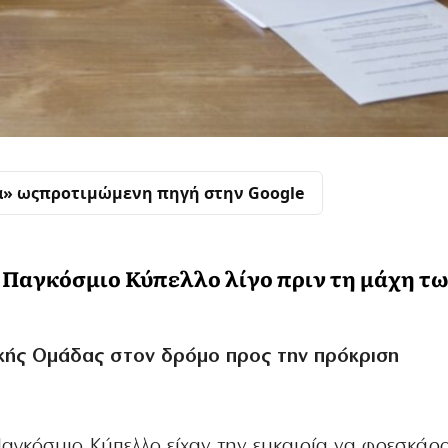
α» ως
προτιμώμενη πηγή στην Google
ο Παγκόσμιο Κύπελλο λίγο πριν τη μάχη τ
κής Ομάδας στον δρόμο προς την πρόκριση
Παγκόσμιο Κύπελλο είχαν την ευκαιρία να φρεσκάρ