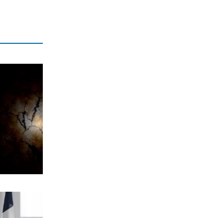
7|08|2026 | 23:10
ΠΟΛΙΤΙΣΜΟΣ
Τα χάλκινα του Μάρκοβιτς
ξεσηκώνουν την Ιερισσό
7|08|2026 | 23:00
ΕΛΛΑΔΑ
Σύλληψη τριών ατόμων για εισαγωγή
και διακίνηση 18 κιλών SKUNK
7|08|2026 | 22:50
ΟΙΚΟΝΟΜΙΑ
Γιατί η Ευρώπη παραμένει ευάλωτη στο
φυσικό αέριο
7|08|2026 | 22:40
ΕΛΛΑΔΑ
Πτήση Ryanair: Νέα δεδομένα και
αγωγές για το σπασμένο παράθυρο
στο αεροπλάνο!