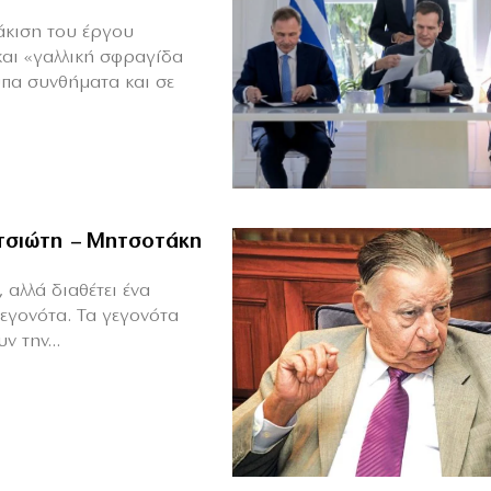
άκιση του έργου
και «γαλλική σφραγίδα
υπα συνθήματα και σε
ιτσιώτη – Μητσοτάκη
 αλλά διαθέτει ένα
γεγονότα. Τα γεγονότα
ν την...