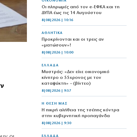
ΟΙΚΟΝΟΜΙΑ
Οι πληρωμές από τον e-ΕΦΚΑ και τη
ΔΥΠΑ έως τις 14 Αυγούστου
8|08|2026 | 10:16
ΑΘΛΗΤΙΚΑ
Προκρίνονται και οι τρεις αν
«ματώσουν»!
8|08|2026 | 10:00
ΕΛΛΑΔΑ
Μυστράς: «Δεν είχε οικονομικό
κίνητρο ο 55χρονος με τον
ων
καταψύκτη» – (βίντεο)
8|08|2026 | 9:57
Η ΘΕΣΗ ΜΑΣ
Η πικρή αλήθεια της τσέπης κόντρα
στην κυβερνητική προπαγάνδα
8|08|2026 | 9:30
ουν οι
ΕΛΛΑΔΑ