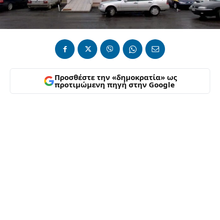
Προσθέστε την «δημοκρατία» ως
προτιμώμενη πηγή στην Google