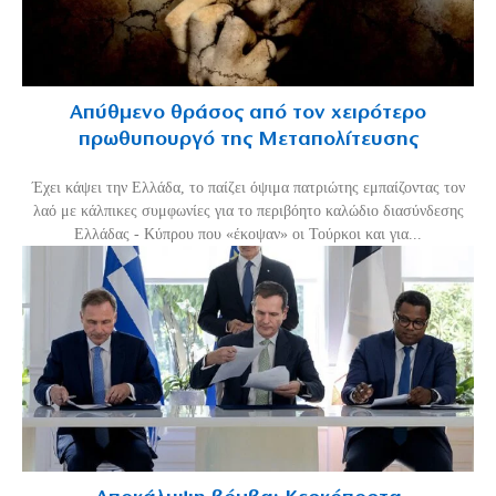
Απύθμενο θράσος από τον χειρότερο
πρωθυπουργό της Μεταπολίτευσης
Έχει κάψει την Ελλάδα, το παίζει όψιμα πατριώτης εμπαίζοντας τον
λαό με κάλπικες συμφωνίες για το περιβόητο καλώδιο διασύνδεσης
Ελλάδας - Κύπρου που «έκοψαν» οι Τούρκοι και για...