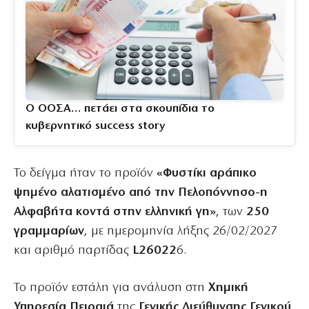
Ο ΟΟΣΑ… πετάει στα σκουπίδια το
κυβερνητικό success story
Το δείγμα ήταν το προϊόν
«Φυστίκι αράπικο
ψημένο αλατισμένο από την Πελοπόννησο-η
Αλφαβήτα κοντά στην ελληνική γη»
, των
250
γραμμαρίων
, με ημερομηνία λήξης 26/02/2027
και αριθμό παρτίδας
L26022
6.
Το προϊόν εστάλη για ανάλυση στη
Χημική
Υπηρεσία Πειραιά
της
Γενικής Διεύθυνσης Γενικού