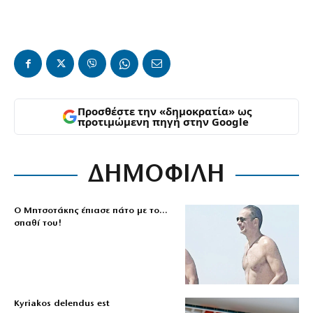
Προσθέστε την «δημοκρατία» ως
προτιμώμενη πηγή στην Google
ΔΗΜΟΦΙΛΗ
Ο Μητσοτάκης έπιασε πάτο με το…
σπαθί του!
Kyriakos delendus est