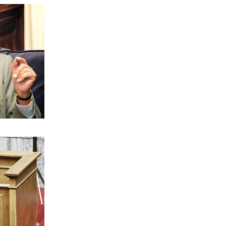
ΠΟΛΙΤΙΚΗ
Ντόρα: Αμηχανία για την
υποψηφιότητά της
8|08|2026 | 13:30
ΠΟΛΙΤΙΚΗ
Φέρτε πίσω τώρα τους Patriot από τη
Σαουδική Αραβία, κύριε Μητσοτάκη!
8|08|2026 | 13:00
ΑΘΛΗΤΙΚΑ
Το Ελεγκτικό Συνέδριο ακύρωσε τον
διαγωνισμό ενεργειακής αναβάθμισης
για το ΣΕΦ
8|08|2026 | 12:30
ΠΟΛΙΤΙΚΗ
Ένοχη σιωπή Μαξίμου για τις μπίζνες
Γάλλων – Ερντογάν που αποκάλυψε η
«δ»
8|08|2026 | 12:30