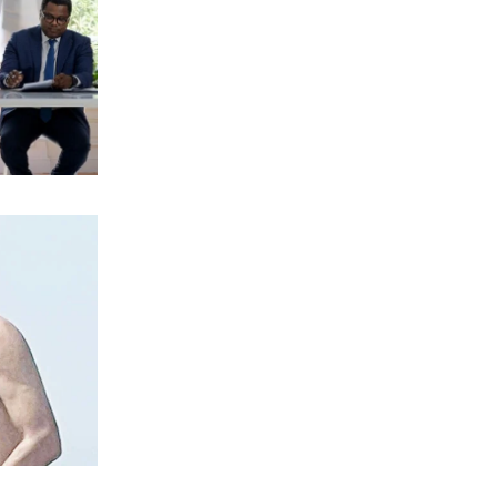
ΕΛΛΑΔΑ
Έβρος: Χειροπέδες σε τρεις
αλλοδαπούς διακινητές
λαθρομεταναστών
8|08|2026 | 14:40
ΠΟΛΙΤΙΚΗ
Προκαλεί ο Αδωνις: «Θα καταγράφω
τους πάντες…»
8|08|2026 | 14:30
ΠΟΛΙΤΙΚΗ
Επιμένει το ΠΑΣΟΚ για τα «σπιτάκια
ανακύκλωσης»
8|08|2026 | 14:00
ΕΛΛΑΔΑ
Αγριος ξυλοδραμός γιατρού στον
«Ερυθρό Σταυρό» από ασθενή
8|08|2026 | 13:40