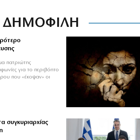
ΔΗΜΟΦΙΛΗ
ιρότερο
ευσης
ιμα πατριώτης
μφωνίες για το περιβόητο
πρου που «έκοψαν» οι
α συγκυριαρχίας
η