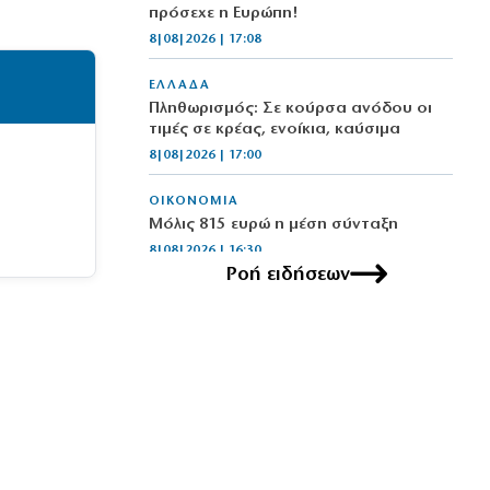
πρόσεχε η Ευρώπη!
8|08|2026 | 17:08
ΕΛΛΑΔΑ
Πληθωρισμός: Σε κούρσα ανόδου οι
τιμές σε κρέας, ενοίκια, καύσιμα
8|08|2026 | 17:00
ΟΙΚΟΝΟΜΙΑ
Μόλις 815 ευρώ η μέση σύνταξη
8|08|2026 | 16:30
Ροή ειδήσεων
ΕΛΛΑΔΑ
Κύκλωμα διακινούσε ναρκωτικά σε
Αττική και Πανεπιστημιούπολη
(βίντεο)
8|08|2026 | 16:10
ΟΙΚΟΝΟΜΙΑ
Περικοπές 126 εκατ. για αποθήκευση
ενέργειας