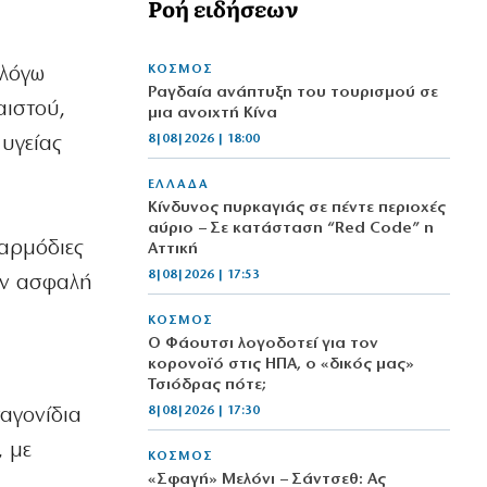
Ροή ειδήσεων
ΚΟΣΜΟΣ
 λόγω
Ραγδαία ανάπτυξη του τουρισμού σε
αιστού,
μια ανοιχτή Κίνα
8|08|2026 | 18:00
υγείας
η
ΕΛΛΑΔΑ
Κίνδυνος πυρκαγιάς σε πέντε περιοχές
αύριο – Σε κατάσταση “Red Code” η
 αρμόδιες
Αττική
8|08|2026 | 17:53
την ασφαλή
ΚΟΣΜΟΣ
Ο Φάουτσι λογοδοτεί για τον
κορονοϊό στις ΗΠΑ, ο «δικός μας»
Τσιόδρας πότε;
8|08|2026 | 17:30
αγονίδια
, με
ΚΟΣΜΟΣ
«Σφαγή» Μελόνι – Σάντσεθ: Ας