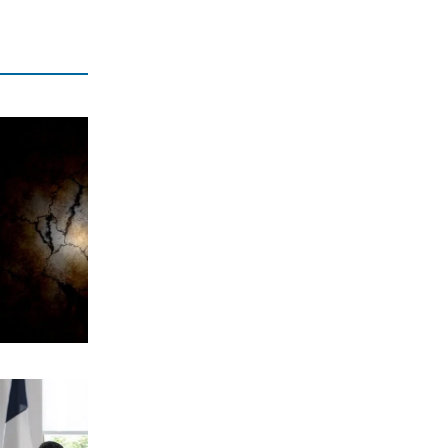
8|08|2026 | 16:00
ΟΙΚΟΝΟΜΙΑ
Ο ΟΟΣΑ… πετάει στα σκουπίδια το
κυβερνητικό success story
8|08|2026 | 15:51
ΕΛΛΑΔΑ
Πάτρα: Χειροπέδες σε 14χρονο εξπέρ
στις διαρρήξεις σπιτιών
8|08|2026 | 15:48
ΕΛΛΑΔΑ
Λυκαβηττός: Σε 57χρονη αγνοούμενη
από την Κυψέλη ανήκει η σορός
8|08|2026 | 15:15
ΠΟΛΙΤΙΚΗ
Άρειος Πάγος: Στο αρχείο παραμένουν
οι υποκλοπές
8|08|2026 | 15:00