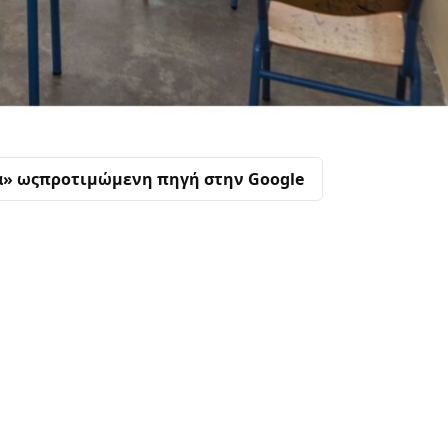
α» ως
προτιμώμενη πηγή στην Google