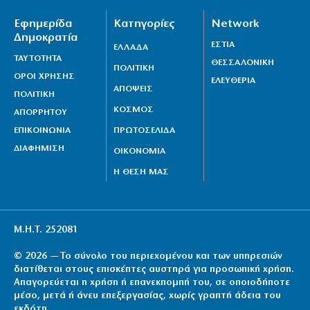
Εφημερίδα
Κατηγορίες
Network
Δημοκρατία
ΕΣΤΙΑ
ΕΛΛΑΔΑ
ΤΑΥΤΟΤΗΤΑ
ΘΕΣΣΑΛΟΝΙΚΗ
ΠΟΛΙΤΙΚΗ
ΟΡΟΙ ΧΡΗΣΗΣ
ΕΛΕΥΘΕΡΙΑ
ΑΠΟΨΕΙΣ
ΠΟΛΙΤΙΚΗ
ΚΟΣΜΟΣ
ΑΠΟΡΡΗΤΟΥ
ΕΠΙΚΟΙΝΩΝΙΑ
ΠΡΩΤΟΣΕΛΙΔΑ
ΔΙΑΦΗΜΙΣΗ
ΟΙΚΟΝΟΜΙΑ
Η ΘΕΣΗ ΜΑΣ
Μ.Η.Τ. 252081
© 2026 — Το σύνολο του περιεχομένου και των υπηρεσιών
διατίθεται στους επισκέπτες αυστηρά για προσωπική χρήση.
Απαγορεύεται η χρήση ή επανεκπομπή του, σε οποιοδήποτε
μέσο, μετά ή άνευ επεξεργασίας, χωρίς γραπτή άδεια του
εκδότη.