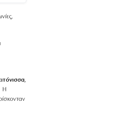
νίες,
α
ειτόνισσα
,
. Η
ρίσκονταν