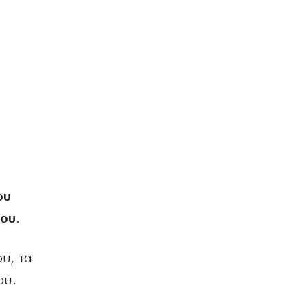
ου
του
.
υ, τα
ου.