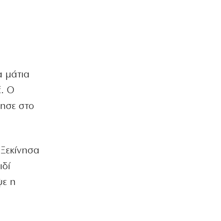
α μάτια
έ. Ο
πησε στο
 Ξεκίνησα
ιδί
ψε η