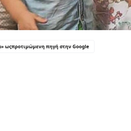
α» ως
προτιμώμενη πηγή στην Google