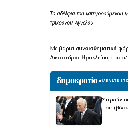
Τα αδέλφια του κατηγορούμενου κα
τρίχρονου Άγγελου
Με
βαριά συναισθηματική φό
Δικαστήριο Ηρακλείου
, στο π
ΔΙΑΒΑΣΤΕ ΕΠ
Στερούν οι
του; (βίντ