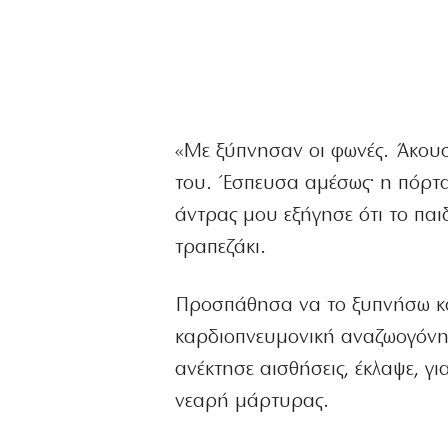
«Με ξύπνησαν οι φωνές. Άκουσα
του. Έσπευσα αμέσως· η πόρτα 
άντρας μου εξήγησε ότι το παι
τραπεζάκι.
Προσπάθησα να το ξυπνήσω και
καρδιοπνευμονική αναζωογόν
ανέκτησε αισθήσεις, έκλαψε, γι
νεαρή μάρτυρας.