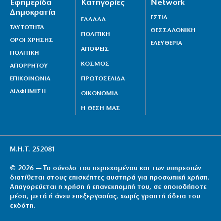
Εφημερίδα
Κατηγορίες
Network
Δημοκρατία
ΕΣΤΙΑ
ΕΛΛΑΔΑ
ΤΑΥΤΟΤΗΤΑ
ΘΕΣΣΑΛΟΝΙΚΗ
ΠΟΛΙΤΙΚΗ
ΟΡΟΙ ΧΡΗΣΗΣ
ΕΛΕΥΘΕΡΙΑ
ΑΠΟΨΕΙΣ
ΠΟΛΙΤΙΚΗ
ΚΟΣΜΟΣ
ΑΠΟΡΡΗΤΟΥ
ΕΠΙΚΟΙΝΩΝΙΑ
ΠΡΩΤΟΣΕΛΙΔΑ
ΔΙΑΦΗΜΙΣΗ
ΟΙΚΟΝΟΜΙΑ
Η ΘΕΣΗ ΜΑΣ
Μ.Η.Τ. 252081
© 2026 — Το σύνολο του περιεχομένου και των υπηρεσιών
διατίθεται στους επισκέπτες αυστηρά για προσωπική χρήση.
Απαγορεύεται η χρήση ή επανεκπομπή του, σε οποιοδήποτε
μέσο, μετά ή άνευ επεξεργασίας, χωρίς γραπτή άδεια του
εκδότη.