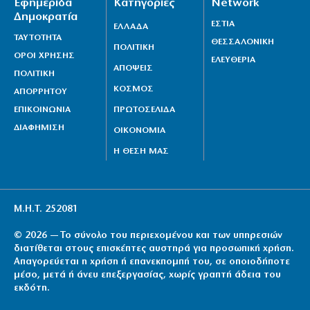
Εφημερίδα
Κατηγορίες
Network
Δημοκρατία
ΕΣΤΙΑ
ΕΛΛΑΔΑ
ΤΑΥΤΟΤΗΤΑ
ΘΕΣΣΑΛΟΝΙΚΗ
ΠΟΛΙΤΙΚΗ
ΟΡΟΙ ΧΡΗΣΗΣ
ΕΛΕΥΘΕΡΙΑ
ΑΠΟΨΕΙΣ
ΠΟΛΙΤΙΚΗ
ΚΟΣΜΟΣ
ΑΠΟΡΡΗΤΟΥ
ΕΠΙΚΟΙΝΩΝΙΑ
ΠΡΩΤΟΣΕΛΙΔΑ
ΔΙΑΦΗΜΙΣΗ
ΟΙΚΟΝΟΜΙΑ
Η ΘΕΣΗ ΜΑΣ
Μ.Η.Τ. 252081
© 2026 — Το σύνολο του περιεχομένου και των υπηρεσιών
διατίθεται στους επισκέπτες αυστηρά για προσωπική χρήση.
Απαγορεύεται η χρήση ή επανεκπομπή του, σε οποιοδήποτε
μέσο, μετά ή άνευ επεξεργασίας, χωρίς γραπτή άδεια του
εκδότη.