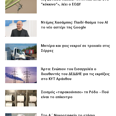
”κόκκινο”», λέει ο ΕΟΔΥ
Ντέμης Χασάμπης: Παιδί-θαύμα του ΑΙ
το νέο αστέρι της Google
Μητέρα και γιος νεκροί σε τροχαίο στις
Σέρρες
Άρτα: Ενώπιον του Εισαγγελέα ο
διευθυντής του ΔΕΔΔΗΕ για τις εκρήξεις
στο ΚΥΤ Αράχθου
Σεισμός «ταρακούνησε» τη Ρόδο – Πού
είναι το επίκεντρο
Στο Α΄ Νεκροταφείο το ετήσιο