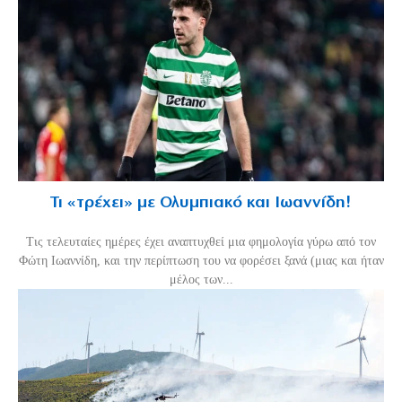
Τι «τρέχει» με Ολυμπιακό και Ιωαννίδη!
Τις τελευταίες ημέρες έχει αναπτυχθεί μια φημολογία γύρω από τον
Φώτη Ιωαννίδη, και την περίπτωση του να φορέσει ξανά (μιας και ήταν
μέλος των...