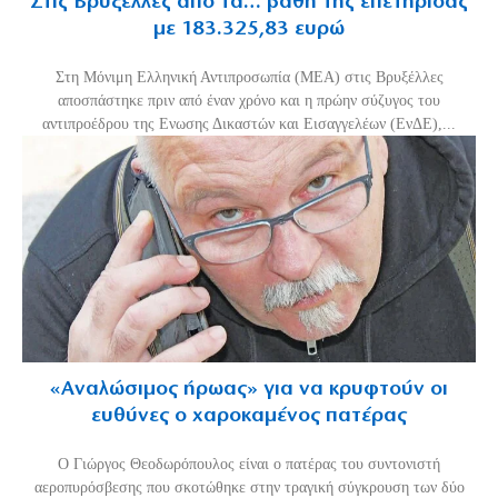
Στις Βρυξέλλες από τα… βάθη της επετηρίδας
με 183.325,83 ευρώ
Στη Μόνιμη Ελληνική Αντιπροσωπία (ΜΕΑ) στις Βρυξέλλες
αποσπάστηκε πριν από έναν χρόνο και η πρώην σύζυγος του
αντιπροέδρου της Ενωσης Δικαστών και Εισαγγελέων (ΕνΔΕ),...
«Aναλώσιμος ήρωας» για να κρυφτούν οι
ευθύνες ο χαροκαμένος πατέρας
Ο Γιώργος Θεοδωρόπουλος είναι ο πατέρας του συντονιστή
αεροπυρόσβεσης που σκοτώθηκε στην τραγική σύγκρουση των δύο