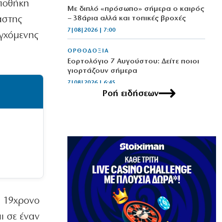
αποθήκη
Με διπλό «πρόσωπο» σήμερα ο καιρός
αστης
– 38άρια αλλά και τοπικές βροχές
7|08|2026 | 7:00
εγχόμενης
ΟΡΘΟΔΟΞΙΑ
Εορτολόγιο 7 Αυγούστου: Δείτε ποιοι
γιορτάζουν σήμερα
7|08|2026 | 6:45
Ροή ειδήσεων
ΥΓΕΙΑ
Ποιοι παράγοντες καθορίζουν τα
πόσα χρόνια θα ζήσουμε χωρίς άνοια
7|08|2026 | 0:00
ΕΛΛΑΔΑ
Αγροτικές εκμεταλλεύσεις χωρίς
διαδίκτυο
6|08|2026 | 23:50
ν 19χρονο
ΟΙΚΟΝΟΜΙΑ
ι σε έναν
Σε τρόφιμα και tech μπαίνουν τα funds