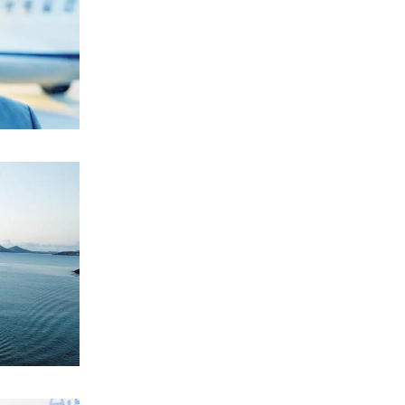
ΠΟΛΙΤΙΣΜΟΣ
Επίδαυρος: Η «Μήδεια» συναντά την…
Τεχνητή Νοημοσύνη
6|08|2026 | 22:00
ΑΘΛΗΤΙΚΑ
Έρχεται ο Σαββίδης και φέρνει…
«μπαμ» στον ΠΑΟΚ!
6|08|2026 | 21:55
ΚΟΣΜΟΣ
Reuters: Ανησυχία στις ΗΠΑ για
αστάθεια στη Μέση Ανατολή
6|08|2026 | 21:50
ΕΛΛΑΔΑ
Επτά μήνες ανενεργά τα νέα
αεροπλάνα της Πυροσβεστικής
6|08|2026 | 21:40