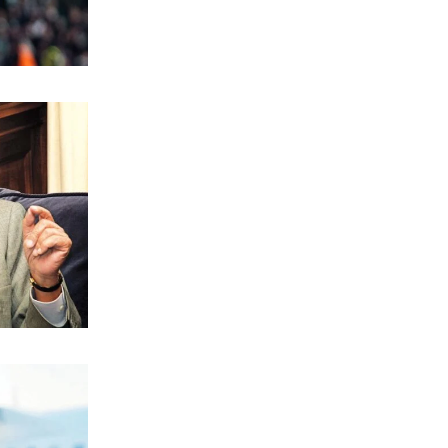
Σερβία
6|08|2026 | 22:40
ΠΟΛΙΤΙΣΜΟΣ
Αγιον Ορος: Εικαστικό ταξίδι σιωπής
και πίστης
6|08|2026 | 22:30
ΕΛΛΑΔΑ
Χαλκιδική: Νεκρός 69χρονος στην
παραλία Σίβηρη
6|08|2026 | 22:25
ΑΘΛΗΤΙΚΑ
UEFA: Διατηρεί το μποϊκοτάζ στα
Παγκόσμια Κύπελλα
6|08|2026 | 22:20
ΟΙΚΟΝΟΜΙΑ
Aκριβαίνει γάλα και φέτα
6|08|2026 | 22:10