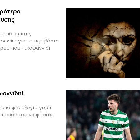
ιρότερο
ευσης
ιμα πατριώτης
μφωνίες για το περιβόητο
πρου που «έκοψαν» οι
Ιωαννίδη!
θεί μια φημολογία γύρω
ρίπτωση του να φορέσει