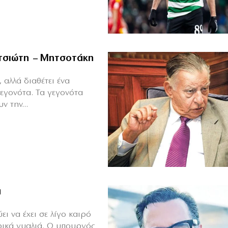
ιτσιώτη – Μητσοτάκη
 αλλά διαθέτει ένα
γεγονότα. Τα γεγονότα
ν την...
ά
ι να έχει σε λίγο καιρό
ρικά γυαλιά. Ο υπουργός