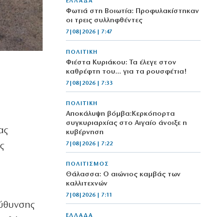
ΕΛΛΑΔΑ
Φωτιά στη Βοιωτία: Προφυλακίστηκαν
οι τρεις συλληφθέντες
7|08|2026 | 7:47
ΠΟΛΙΤΙΚΗ
Φιέστα Κυριάκου: Τα έλεγε στον
καθρέφτη του… για τα ρουσφέτια!
7|08|2026 | 7:33
ΠΟΛΙΤΙΚΗ
Αποκάλυψη βόμβα:Κερκόπορτα
συγκυριαρχίας στο Αιγαίο άνοιξε η
ας
κυβέρνηση
7|08|2026 | 7:22
ς
ΠΟΛΙΤΙΣΜΟΣ
Θάλασσα: Ο αιώνιος καμβάς των
καλλιτεχνών
7|08|2026 | 7:11
εύθυνσης
ΕΛΛΑΔΑ