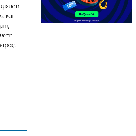
έσμευση
6|08|2026 | 23:40
ε και
ΕΛΛΑΔΑ
Ελασσόνα: 75χρονος αγρότης βρέθηκε
ομης
νεκρός στο χωράφι του
όθεση
6|08|2026 | 23:30
ετρας.
ΠΟΛΙΤΙΚΗ
Όταν άλλαξαν τα πάντα στην
ενημέρωση
6|08|2026 | 23:20
ΕΛΛΑΔΑ
Στην Αθήνα η 46χρονη που
κατηγορείται για την τραγωδία της
Marfin
6|08|2026 | 23:15
ΟΙΚΟΝΟΜΙΑ
Delivery: Γιατί το αφορολόγητο στα
φιλοδωρήματα δεν αρκεί – Τι ζητούν οι