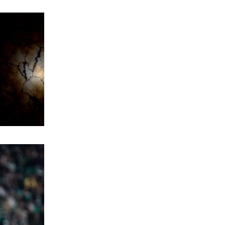
διανομείς (βίντεο)
6|08|2026 | 23:10
ΑΘΛΗΤΙΚΑ
Ο Ορτέγκα αποχαιρέτησε τον
Ολυμπιακό και υπογράφει στη Ρίβερ
Πλέιτ
6|08|2026 | 23:00
ΕΛΛΑΔΑ
ΟΛΘ: Νέα επένδυση σε σύγχρονο
εξοπλισμό – 8 νέα Straddle Carriers
στο λιμάνι
6|08|2026 | 22:50
ΑΘΛΗΤΙΚΑ
Όλα για όλα για την ανατροπή ο ΠΑΟΚ
6|08|2026 | 22:47
ΚΟΣΜΟΣ
Ιστορική επίσκεψη Ζελένσκι στη