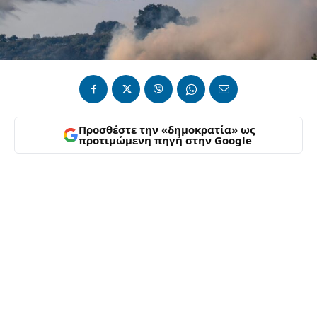
Προσθέστε την «δημοκρατία» ως
προτιμώμενη πηγή στην Google