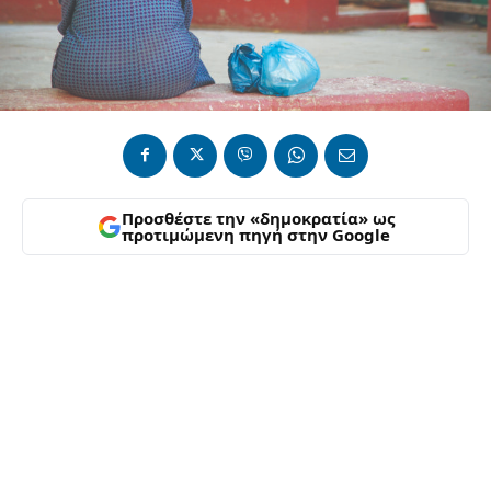
Προσθέστε την «δημοκρατία» ως
προτιμώμενη πηγή στην Google