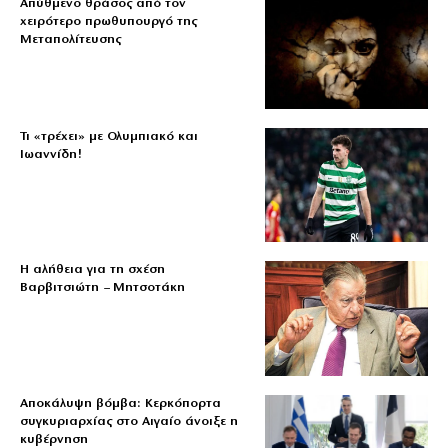
Απύθμενο θράσος από τον
χειρότερο πρωθυπουργό της
Μεταπολίτευσης
Τι «τρέχει» με Ολυμπιακό και
Ιωαννίδη!
Η αλήθεια για τη σχέση
Βαρβιτσιώτη – Μητσοτάκη
Αποκάλυψη βόμβα: Κερκόπορτα
συγκυριαρχίας στο Αιγαίο άνοιξε η
κυβέρνηση