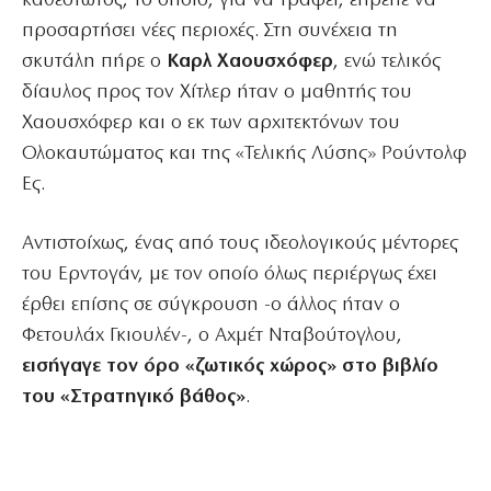
καθεστώτος, το οποίο, για να τραφεί, έπρεπε να
προσαρτήσει νέες περιοχές. Στη συνέχεια τη
σκυτάλη πήρε ο
Καρλ Χαουσχόφερ
, ενώ τελικός
δίαυλος προς τον Χίτλερ ήταν ο μαθητής του
Χαουσχόφερ και ο εκ των αρχιτεκτόνων του
Ολοκαυτώματος και της «Τελικής Λύσης» Ρούντολφ
Ες.
Αντιστοίχως, ένας από τους ιδεολογικούς μέντορες
του Ερντογάν, με τον οποίο όλως περιέργως έχει
έρθει επίσης σε σύγκρουση -ο άλλος ήταν ο
Φετουλάχ Γκιουλέν-, ο Αχμέτ Νταβούτογλου,
εισήγαγε τον όρο «ζωτικός χώρος» στο βιβλίο
του «Στρατηγικό βάθος»
.