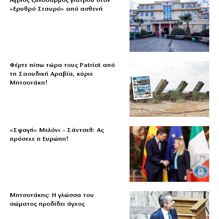
Άγριος ξυλοδαρμός γιατρού στον
«Ερυθρό Σταυρό» από ασθενή
Φέρτε πίσω τώρα τους Patriot από
τη Σαουδική Αραβία, κύριε
Μητσοτάκη!
«Σφαγή» Μελόνι – Σάντσεθ: Ας
πρόσεχε η Ευρώπη!
Μητσοτάκης: Η γλώσσα του
σώματος προδίδει άγχος