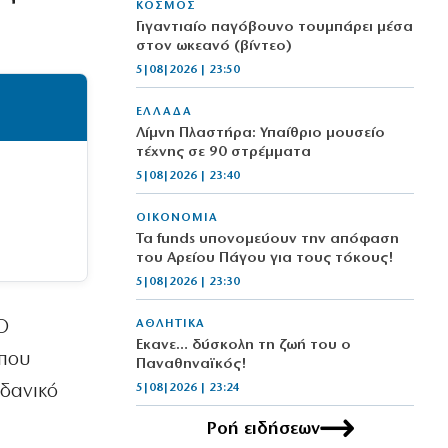
ΚΟΣΜΟΣ
Γιγαντιαίο παγόβουνο τουμπάρει μέσα
στον ωκεανό (βίντεο)
5|08|2026 | 23:50
ΕΛΛΑΔΑ
Λίμνη Πλαστήρα: Υπαίθριο μουσείο
τέχνης σε 90 στρέμματα
5|08|2026 | 23:40
ΟΙΚΟΝΟΜΙΑ
Τα funds υπονομεύουν την απόφαση
του Αρείου Πάγου για τους τόκους!
5|08|2026 | 23:30
O
ΑΘΛΗΤΙΚΑ
Έκανε… δύσκολη τη ζωή του ο
 που
Παναθηναϊκός!
ιδανικό
5|08|2026 | 23:24
Ροή ειδήσεων
ΕΛΛΑΔΑ