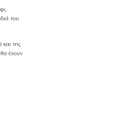
Επιστολή ΤΕΕ προς ΓΑΙΟΣΕ για τον
Σιδηροδρομικό Σταθμό Λάρισας
φι,
5|08|2026 | 23:20
ρδιά του
ΚΟΣΜΟΣ
Τουρκία: Κατατέθηκε ν/σ για
τερματισμό της σύγκρουσης με τους
Κούρδους
 και της
5|08|2026 | 23:10
 θα έχουν
ΟΙΚΟΝΟΜΙΑ
«Θερμό» φθινόπωρο στο πεδίο των
πλειστηριασμών
5|08|2026 | 23:00
ΕΛΛΑΔΑ
Σύμη: Τραγική κατάληξη για τον
όγδοο επιβαίνοντα του ιστιοπλοϊκού
5|08|2026 | 22:55
ΕΛΛΑΔΑ
Βόλος: Στη φυλακή 26χρονος που