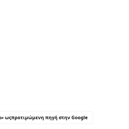
α» ως
προτιμώμενη πηγή στην Google