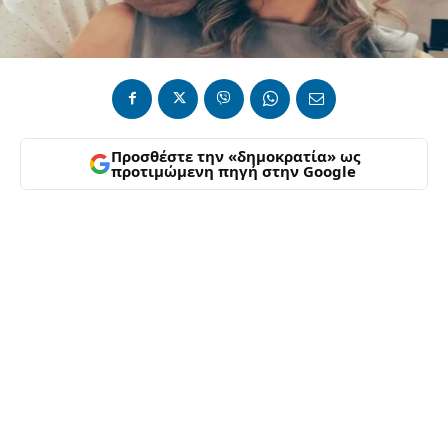
Προσθέστε την «δημοκρατία» ως
προτιμώμενη πηγή στην Google