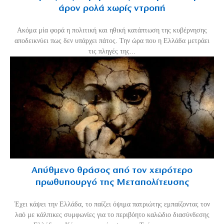
άρον ρολά χωρίς ντροπή
Ακόμα μία φορά η πολιτική και ηθική κατάπτωση της κυβέρνησης
αποδεικνύει πως δεν υπάρχει πάτος. Την ώρα που η Ελλάδα μετράει
τις πληγές της...
Απύθμενο θράσος από τον χειρότερο
πρωθυπουργό της Μεταπολίτευσης
Έχει κάψει την Ελλάδα, το παίζει όψιμα πατριώτης εμπαίζοντας τον
λαό με κάλπικες συμφωνίες για το περιβόητο καλώδιο διασύνδεσης