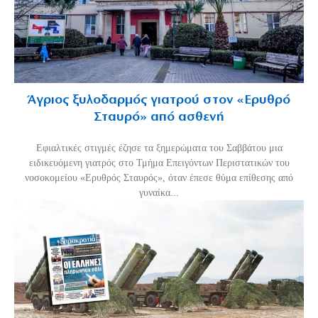
Άγριος ξυλοδαρμός γιατρού στον «Ερυθρό
Σταυρό» από ασθενή
Εφιαλτικές στιγμές έζησε τα ξημερώματα του Σαββάτου μια
ειδικευόμενη γιατρός στο Τμήμα Επειγόντων Περιστατικών του
νοσοκομείου «Ερυθρός Σταυρός», όταν έπεσε θύμα επίθεσης από
γυναίκα...