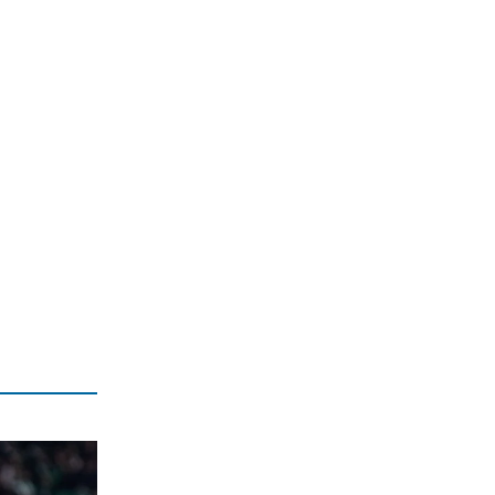
6|08|2026 | 22:10
ΠΟΛΙΤΙΣΜΟΣ
Επίδαυρος: Η «Μήδεια» συναντά την…
Τεχνητή Νοημοσύνη
6|08|2026 | 22:00
ΑΘΛΗΤΙΚΑ
Έρχεται ο Σαββίδης και φέρνει…
«μπαμ» στον ΠΑΟΚ!
6|08|2026 | 21:55
ΚΟΣΜΟΣ
Reuters: Ανησυχία στις ΗΠΑ για
αστάθεια στη Μέση Ανατολή
6|08|2026 | 21:50
ΕΛΛΑΔΑ
Επτά μήνες ανενεργά τα νέα
αεροπλάνα της Πυροσβεστικής
6|08|2026 | 21:40