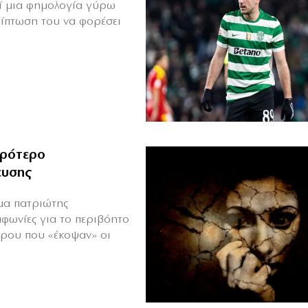
θεί μια φημολογία γύρω
ρίπτωση του να φορέσει
ιρότερο
ευσης
ιμα πατριώτης
μφωνίες για το περιβόητο
πρου που «έκοψαν» οι