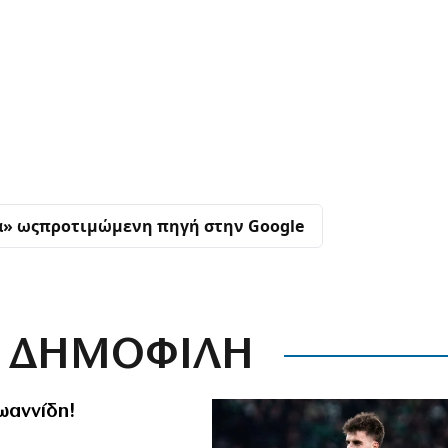
α» ως
προτιμώμενη πηγή στην Google
ΔΗΜΟΦΙΛΗ
Ιωαννίδη!