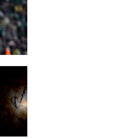
ΚΟΣΜΟΣ
Ιταλία όπως… Μυστράς: 50χρονος
έπαιρνε τη σύνταξη της νεκρής
μητέρας του
6|08|2026 | 21:35
ΠΟΛΙΤΙΣΜΟΣ
«Χάσαμε τη θεία Στοπ»: Μια θεία, ένας
θάνατος, αμέτρητα αδιέξοδα
6|08|2026 | 21:30
ΑΠΟΨΕΙΣ
Η αλήθεια για τη σχέση Βαρβιτσιώτη –
Μητσοτάκη
6|08|2026 | 21:26
ΟΙΚΟΝΟΜΙΑ
Με μισθούς Βαλκανίων και τιμές
δυτικής Ευρώπης!
6|08|2026 | 21:25