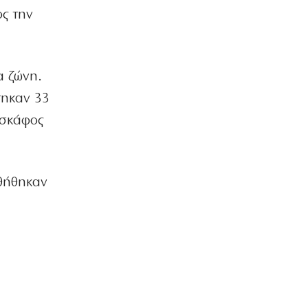
Delivery: Γιατί το αφορολόγητο στα
ος την
φιλοδωρήματα δεν αρκεί – Τι ζητούν οι
διανομείς (βίντεο)
6|08|2026 | 23:10
ΑΘΛΗΤΙΚΑ
α ζώνη.
Ο Ορτέγκα αποχαιρέτησε τον
τηκαν 33
Ολυμπιακό και υπογράφει στη Ρίβερ
Πλέιτ
 σκάφος
6|08|2026 | 23:00
ΕΛΛΑΔΑ
ΟΛΘ: Νέα επένδυση σε σύγχρονο
θήθηκαν
εξοπλισμό – 8 νέα Straddle Carriers
στο λιμάνι
6|08|2026 | 22:50
ΑΘΛΗΤΙΚΑ
Όλα για όλα για την ανατροπή ο ΠΑΟΚ
6|08|2026 | 22:47
ΚΟΣΜΟΣ