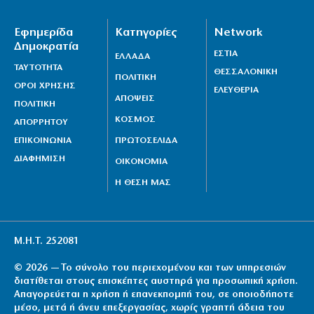
Εφημερίδα
Κατηγορίες
Network
Δημοκρατία
ΕΣΤΙΑ
ΕΛΛΑΔΑ
ΤΑΥΤΟΤΗΤΑ
ΘΕΣΣΑΛΟΝΙΚΗ
ΠΟΛΙΤΙΚΗ
ΟΡΟΙ ΧΡΗΣΗΣ
ΕΛΕΥΘΕΡΙΑ
ΑΠΟΨΕΙΣ
ΠΟΛΙΤΙΚΗ
ΚΟΣΜΟΣ
ΑΠΟΡΡΗΤΟΥ
ΕΠΙΚΟΙΝΩΝΙΑ
ΠΡΩΤΟΣΕΛΙΔΑ
ΔΙΑΦΗΜΙΣΗ
ΟΙΚΟΝΟΜΙΑ
Η ΘΕΣΗ ΜΑΣ
Μ.Η.Τ. 252081
© 2026 — Το σύνολο του περιεχομένου και των υπηρεσιών
διατίθεται στους επισκέπτες αυστηρά για προσωπική χρήση.
Απαγορεύεται η χρήση ή επανεκπομπή του, σε οποιοδήποτε
μέσο, μετά ή άνευ επεξεργασίας, χωρίς γραπτή άδεια του