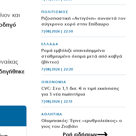
ΠΟΛΙΤΙΣΜΟΣ
λιον και
Ριζοσπαστική «Αντιγόνη» συναντά τον
 οδηγό
σύγχρονο χορό στην Επίδαυρο
7|08|2026 | 22:30
.
ΕΛΛΑΔΑ
Ρομά εμβόλιζε επανειλημμένα
σταθμευμένο όχημα μετά από καβγά
υναίκας
(βίντεο)
7|08|2026 | 22:20
δηγήθηκε
ΟΙΚΟΝΟΜΙΑ
CVC: Στο 1,1 δισ. € η τιμή εκκίνησης
για 3 νέα πωλητήρια
7|08|2026 | 22:15
ΑΘΛΗΤΙΚΑ
Ολυμπιακός: Έγινε «ερυθρολεύκος» ο
γιος του Ζιοβάνι
7|08|2026 | 22:10
Ροή ειδήσεων