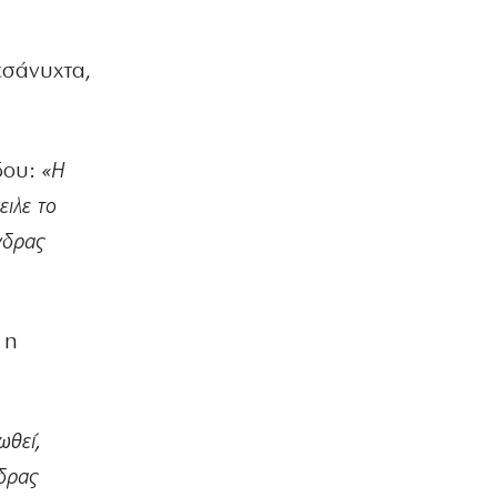
ΕΛΛΑΔΑ
Πυρκαγιά στην Αχλαδιά Σητείας
7|08|2026 | 20:55
εσάνυχτα,
ΑΘΛΗΤΙΚΑ
Άρσεναλ: Προκαλεί… αμόκ ο Τζόλης
(βίντεο)
δου:
«Η
7|08|2026 | 20:50
ειλε το
ΕΛΛΑΔΑ
νδρας
Ο αρχηγός πρέπει να είναι μόνον ένας
7|08|2026 | 20:40
ΠΑΡΑΠΟΛΙΤΙΚΑ
 η
Θερινά δρομολόγια και καλοκαιρινή
ταλαιπωρία
7|08|2026 | 20:30
ΕΛΛΑΔΑ
ωθεί,
Μετρό Θεσσαλονίκης: Στις ράγες τα
νδρας
δοκιμαστικά δρομολόγια προς