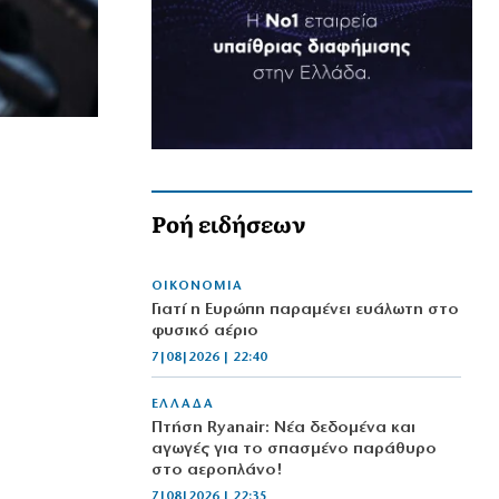
Ροή ειδήσεων
ΟΙΚΟΝΟΜΙΑ
Γιατί η Ευρώπη παραμένει ευάλωτη στο
φυσικό αέριο
7|08|2026 | 22:40
ΕΛΛΑΔΑ
Πτήση Ryanair: Νέα δεδομένα και
αγωγές για το σπασμένο παράθυρο
στο αεροπλάνο!
7|08|2026 | 22:35