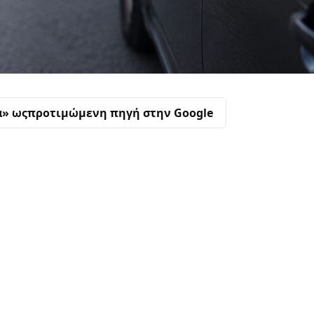
α» ως
προτιμώμενη πηγή στην Google