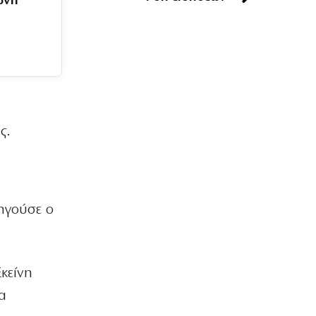
ώνη
ΕΛΛΑΔΑ
Μαρούσι: Συνελήφθη 35χρονος με
ναρκωτικά σε προαύλιο σχολείου
7|08|2026 | 21:50
ΟΙΚΟΝΟΜΙΑ
«Χαστούκι» ΟΟΣΑ στην κυβέρνηση:
Τελευταία η Ελλάδα στο εισόδημα
ς.
7|08|2026 | 21:40
ΕΛΛΑΔΑ
Πάνω από 1.500 έλεγχοι σε 300
παραλίες – Χαλκιδική: Ρεκόρ
δηγούσε ο
αυθαιρεσιών!
7|08|2026 | 21:40
ΠΑΡΑΠΟΛΙΤΙΚΑ
Εκείνη
Μεταναστευτικό, φωτιές και
κυβερνητική διαχείριση
α
7|08|2026 | 21:30