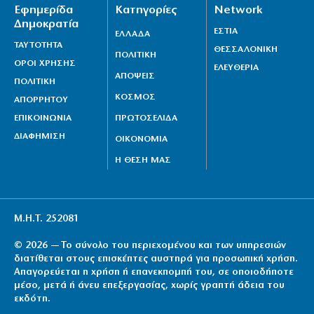
Εφημερίδα
Κατηγορίες
Network
Δημοκρατία
ΕΣΤΙΑ
ΕΛΛΑΔΑ
ΤΑΥΤΟΤΗΤΑ
ΘΕΣΣΑΛΟΝΙΚΗ
ΠΟΛΙΤΙΚΗ
ΟΡΟΙ ΧΡΗΣΗΣ
ΕΛΕΥΘΕΡΙΑ
ΑΠΟΨΕΙΣ
ΠΟΛΙΤΙΚΗ
ΚΟΣΜΟΣ
ΑΠΟΡΡΗΤΟΥ
ΕΠΙΚΟΙΝΩΝΙΑ
ΠΡΩΤΟΣΕΛΙΔΑ
ΔΙΑΦΗΜΙΣΗ
ΟΙΚΟΝΟΜΙΑ
Η ΘΕΣΗ ΜΑΣ
Μ.Η.Τ. 252081
© 2026 — Το σύνολο του περιεχομένου και των υπηρεσιών
διατίθεται στους επισκέπτες αυστηρά για προσωπική χρήση.
Απαγορεύεται η χρήση ή επανεκπομπή του, σε οποιοδήποτε
μέσο, μετά ή άνευ επεξεργασίας, χωρίς γραπτή άδεια του
εκδότη.