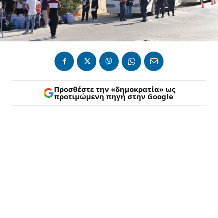
Προσθέστε την «δημοκρατία» ως
προτιμώμενη πηγή στην Google