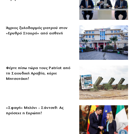
Άγριος ξυλοδαρμός γιατρού στον
«Ερυθρό Σταυρό» από ασθενή
Φέρτε πίσω τώρα τους Patriot από
τη Σαουδική Αραβία, κύριε
Μητσοτάκη!
«Σφαγή» Μελόνι – Σάντσεθ: Ας
πρόσεχε η Ευρώπη!