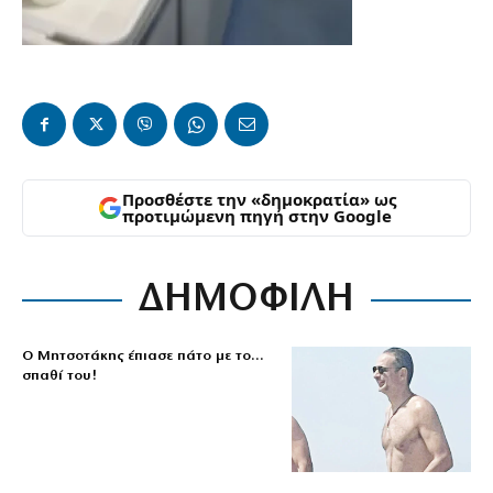
Προσθέστε την «δημοκρατία» ως
προτιμώμενη πηγή στην Google
ΔΗΜΟΦΙΛΗ
Ο Μητσοτάκης έπιασε πάτο με το…
σπαθί του!