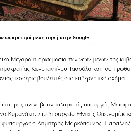
α» ως
προτιμώμενη πηγή στην Google
ικό Μέγαρο η ορκωμοσία των νέων μελών της κυβ
ημοκρατίας Κωνσταντίνου Τασούλα και του πρωθ
τας τέσσερις βουλευτές στο κυβερνητικό σχήμα.
ς Κώτσηρας ανέλαβε αναπληρωτής υπουργός Μεταφο
ίνο Κυρανάκη. Στο Υπουργείο Εθνικής Οικονομίας κ
 υφυπουργός ο Δημήτρης Μαρκόπουλος. Παράλληλ