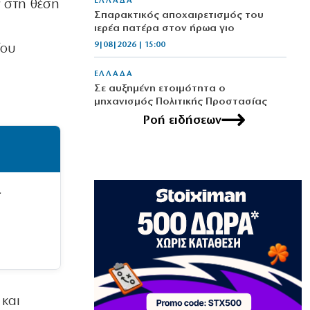
ΕΛΛΑΔΑ
 στη θέση
Σπαρακτικός αποχαιρετισμός του
ιερέα πατέρα στον ήρωα γιο
9|08|2026 | 15:00
ίου
ΕΛΛΑΔΑ
Σε αυξημένη ετοιμότητα ο
μηχανισμός Πολιτικής Προστασίας
9|08|2026 | 14:55
Ροή ειδήσεων
ΑΠΟΨΕΙΣ
Γυρίζουμε τις πλάτες μας στον…
μητσοτακικό διχασμό
9|08|2026 | 14:52
ς
ΚΟΣΜΟΣ
Ρωσικά πλήγματα στην Ουκρανία και
ουκρανική επίθεση στο Μπέλγκοροντ
9|08|2026 | 14:50
ΕΛΛΑΔΑ
και
Χανιά: Συνελήφθη 52χρονος για