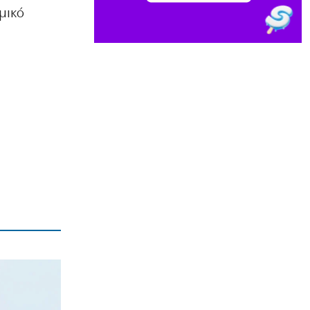
μικό
κατοχή κάνναβης
9|08|2026 | 14:40
ΑΠΟΨΕΙΣ
Οταν η κυβέρνηση της Ν.Δ. διέσπασε
τη φάλαγγα της παράταξης!
9|08|2026 | 14:30
ΕΛΛΑΔΑ
Πυρκαγιά στο Σπήλαιο Ορεστιάδας
9|08|2026 | 14:25
ΚΟΣΜΟΣ
Η Ευρώπη ετοιμάζεται για σπάνια
ολική ηλιακή έκλειψη
9|08|2026 | 14:20
ΚΟΣΜΟΣ
Αυστραλία: Παραλίγο σύγκρουση δύο
αεροσκαφών στο Σίδνεϊ (βίντεο)
9|08|2026 | 14:15