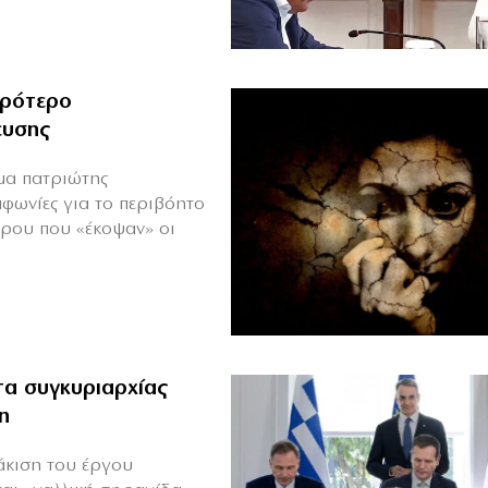
ιρότερο
ευσης
ιμα πατριώτης
μφωνίες για το περιβόητο
πρου που «έκοψαν» οι
α συγκυριαρχίας
η
άκιση του έργου