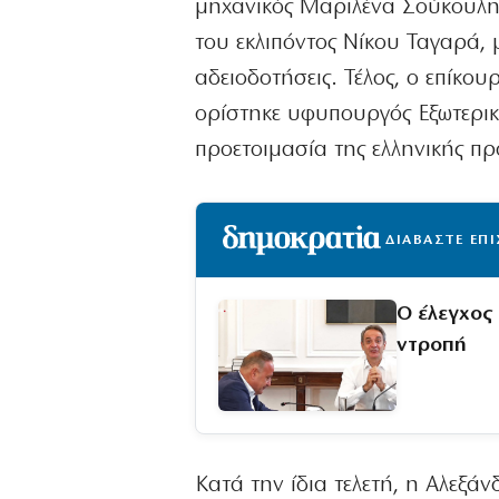
μηχανικός Μαριλένα Σούκουλη 
του εκλιπόντος Νίκου Ταγαρά, μ
αδειοδοτήσεις. Τέλος, ο επίκο
ορίστηκε υφυπουργός Εξωτερικώ
προετοιμασία της ελληνικής πρ
ΔΙΑΒΑΣΤΕ ΕΠ
Ο έλεγχος
ντροπή
Κατά την ίδια τελετή, η Αλεξ