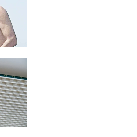
ΑΘΛΗΤΙΚΑ
FIFA: Καταγγελίες για συντονισμένο
σχέδιο υπονόμευσης του Ινφαντίνο
9|08|2026 | 14:10
ΠΟΛΙΤΙΚΗ
Το θερινό «ψυχογράφημα» μιας
ηγεσίας σε πλήρη αποσύνδεση
9|08|2026 | 14:00
ΕΛΛΑΔΑ
Λάρισα: Κλωνοποίησαν φωνή μάνας με
AI και «άρπαξαν» τιμαλφή από τον
ανήλικο γιο της
9|08|2026 | 13:50
ΕΛΛΑΔΑ
Θάνατος 4χρονου στην Πάρο: Στον
εισαγγελέα ο ιδιοκτήτης του beach bar
9|08|2026 | 13:40