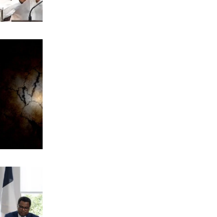
ΕΛΛΑΔΑ
Κορυφώνεται η έξοδος των αδειούχων
9|08|2026 | 12:55
ΕΛΛΑΔΑ
Σε κατάσταση κόκκινού συναγερμού
η Αττική και 4 περιφερειακές Ενότητες
9|08|2026 | 12:50
ΑΘΛΗΤΙΚΑ
Γκέλα της Σπόρτινγκ, γκολ ο Ιωαννίδης
9|08|2026 | 12:40
ΕΛΛΑΔΑ
Μήλος: Ελικόπτερο προσγειώθηκε στο
Σαρακήνικο για μπάνιο (βίντεο)
9|08|2026 | 12:30
ΠΟΛΙΤΙΚΗ
Αλέξης Τσίπρας: Χωρίς ατζέντα, χωρίς