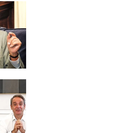
ΕΛΛΑΔΑ
Λουτράκι: 75χρονος κατέρρευσε και
πέθανε δίπλα σε κάδους σκουπιδιών
9|08|2026 | 13:35
ΚΟΣΜΟΣ
Επίθεση των Χούθι σε διυλιστήριο του
Τζιζάν
9|08|2026 | 13:20
ΥΓΕΙΑ
Ανησυχία από την αύξηση
κρουσμάτων του ιού του Δυτικού
Νείλου
9|08|2026 | 13:10
ΠΟΛΙΤΙΚΗ
Ο καυτός Αύγουστος των βουλευτών
της Ν.Δ. στην περιφέρεια
9|08|2026 | 13:00