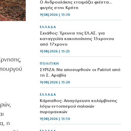
Ο Ανδρουλάκης ετοιμάζει φιέστα…
φυγής στην Κρήτη
9|08|2026 | 15:30
ΕΛΛΑΔΑ
Σκιάθος: Έρευνα της ΕΛ.ΑΣ. για
καταγγελία κακοποίησης 15χρονου
από 17χρονο
9|08|2026 | 15:25
έρνησης,
ΠΟΛΙΤΙΚΗ
υπουργού
ΣΥΡΙΖΑ: Να αποσυρθούν οι Patriot από
τη Σ. Αραβία
9|08|2026 | 15:20
ΕΛΛΑΔΑ
Κάρπαθος: Απαγόρευση κολύμβησης
ρών,
λόγω εντοπισμού παλαιών
πυρομαχικών
αι
9|08|2026 | 15:10
α, η