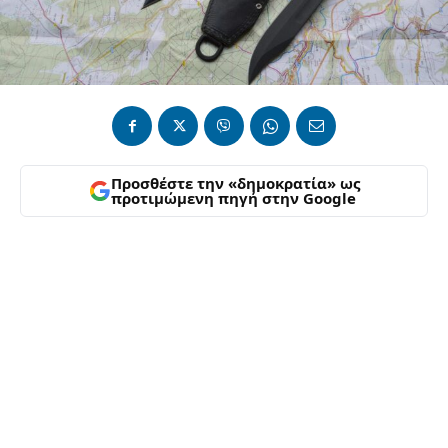
Προσθέστε την «δημοκρατία» ως
προτιμώμενη πηγή στην Google