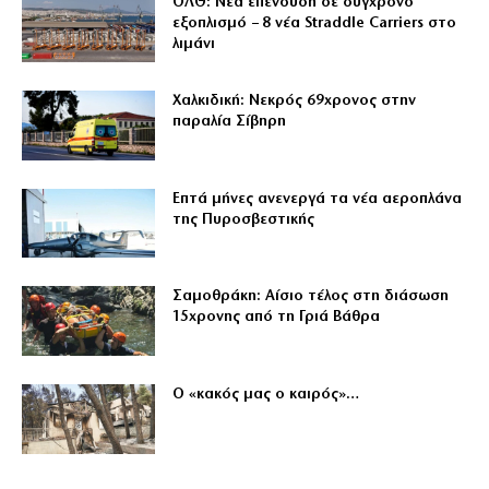
ΟΛΘ: Νέα επένδυση σε σύγχρονο
εξοπλισμό – 8 νέα Straddle Carriers στο
λιμάνι
Χαλκιδική: Νεκρός 69χρονος στην
παραλία Σίβηρη
Επτά μήνες ανενεργά τα νέα αεροπλάνα
της Πυροσβεστικής
Σαμοθράκη: Αίσιο τέλος στη διάσωση
15χρονης από τη Γριά Βάθρα
Ο «κακός μας ο καιρός»…