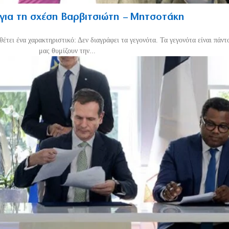
 για τη σχέση Βαρβιτσιώτη – Μητσοτάκη
έτει ένα χαρακτηριστικό: Δεν διαγράφει τα γεγονότα. Τα γεγονότα είναι πάντο
μας θυμίζουν την...