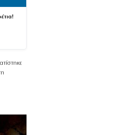
έτια!
ατίστηκε
τη
α