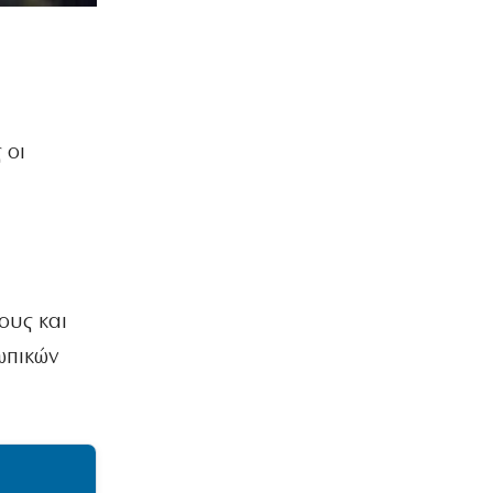
 οι
ους και
ωπικών