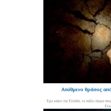
Απύθμενο θράσος από
Έχει κάψει την Ελλάδα, το παίζει όψιμα πατ
Ελλά