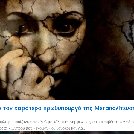
 τον χειρότερο πρωθυπουργό της Μεταπολίτευσ
ριώτης εμπαίζοντας τον λαό με κάλπικες συμφωνίες για το περιβόητο καλώδι
δας - Κύπρου που «έκοψαν» οι Τούρκοι και για...