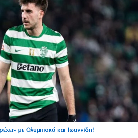
τρέχει» με Ολυμπιακό και Ιωαννίδη!