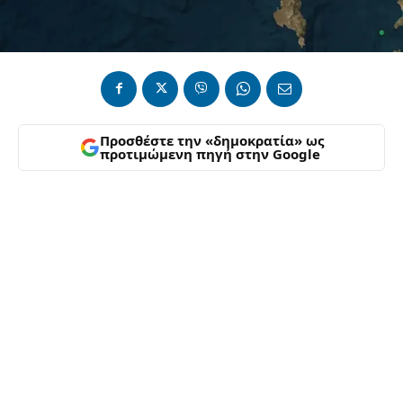
Προσθέστε την «δημοκρατία» ως
προτιμώμενη πηγή στην Google