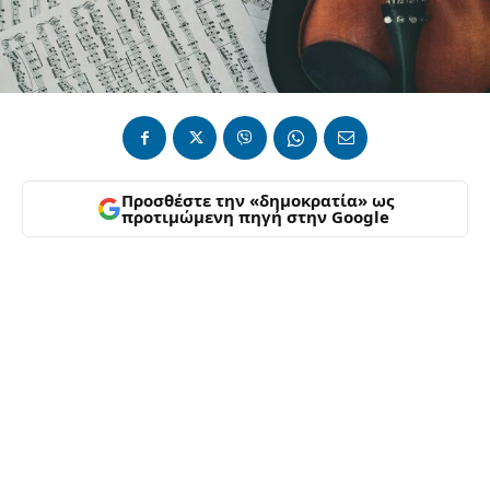
Προσθέστε την «δημοκρατία» ως
προτιμώμενη πηγή στην Google