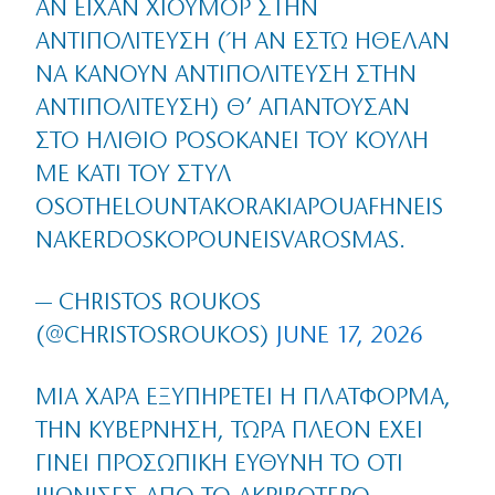
ΑΝ ΕΊΧΑΝ ΧΙΟΎΜΟΡ ΣΤΗΝ
ΑΝΤΙΠΟΛΊΤΕΥΣΗ (Ή ΑΝ ΈΣΤΩ ΉΘΕΛΑΝ Ν
Α ΚΆΝΟΥΝ ΑΝΤΙΠΟΛΊΤΕΥΣΗ ΣΤΗΝ Α
ΝΤΙΠΟΛΊΤΕΥΣΗ) Θ’ ΑΠΑΝΤΟΎΣΑΝ Σ
ΤΟ ΗΛΊΘΙΟ POSOKANEI ΤΟΥ ΚΟΎΛΗ Μ
Ε ΚΆΤΙ ΤΟΥ ΣΤΥΛ O
SOTHELOUNTAKORAKIAPOUAFHNEISN
AKERDOSKOPOUNEISVAROSMAS.
— CHRISTOS ROUKOS
(@CHRISTOSROUKOS)
JUNE 17, 2026
ΜΙΑ ΧΑΡΆ ΕΞΥΠΗΡΕΤΕΊ Η ΠΛΑΤΦΌΡΜΑ,
ΤΗΝ ΚΥΒΈΡΝΗΣΗ, ΤΏΡΑ ΠΛΈΟΝ ΈΧΕΙ
ΓΊΝΕΙ ΠΡΟΣΩΠΙΚΉ ΕΥΘΎΝΗ ΤΟ ΌΤΙ