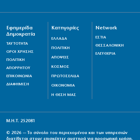
Εφημερίδα
Κατηγορίες
Network
Δημοκρατία
ΕΣΤΙΑ
ΕΛΛΑΔΑ
ΤΑΥΤΟΤΗΤΑ
ΘΕΣΣΑΛΟΝΙΚΗ
ΠΟΛΙΤΙΚΗ
ΟΡΟΙ ΧΡΗΣΗΣ
ΕΛΕΥΘΕΡΙΑ
ΑΠΟΨΕΙΣ
ΠΟΛΙΤΙΚΗ
ΚΟΣΜΟΣ
ΑΠΟΡΡΗΤΟΥ
ΕΠΙΚΟΙΝΩΝΙΑ
ΠΡΩΤΟΣΕΛΙΔΑ
ΔΙΑΦΗΜΙΣΗ
ΟΙΚΟΝΟΜΙΑ
Η ΘΕΣΗ ΜΑΣ
Μ.Η.Τ. 252081
© 2026 — Το σύνολο του περιεχομένου και των υπηρεσιών
διατίθεται στους επισκέπτες αυστηρά για προσωπική χρήση.