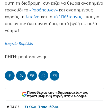
αυτή τη διαδρομή, συνεχίζει να θεωρεί αγαπημένο
τραγούδι το
«Ρασόπουλον»
και αγαπημένους
χορούς τη
λετσίνα
και το
τίκ’ Πάλτσανας
– και για
όποιον την έχει συναντήσει, αυτό βγάζει… πολύ
νόημα!
Γεωργία Βορύλλα
ΠΗΓΗ: pontosnews.gr
Προσθέστε την «δημοκρατία» ως
προτιμώμενη πηγή στην Google
# TAGS
Στέλλα Παπουλίδου