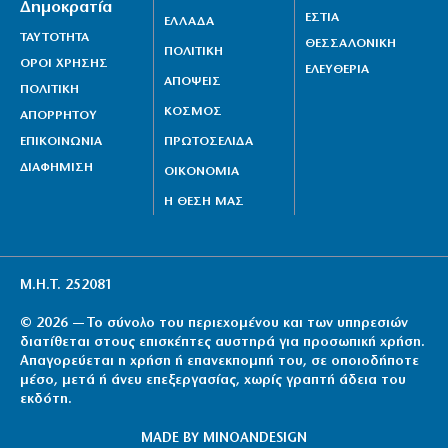
Δημοκρατία
ΕΣΤΙΑ
ΕΛΛΑΔΑ
ΤΑΥΤΟΤΗΤΑ
ΘΕΣΣΑΛΟΝΙΚΗ
ΠΟΛΙΤΙΚΗ
ΟΡΟΙ ΧΡΗΣΗΣ
ΕΛΕΥΘΕΡΙΑ
ΑΠΟΨΕΙΣ
ΠΟΛΙΤΙΚΗ
ΚΟΣΜΟΣ
ΑΠΟΡΡΗΤΟΥ
ΕΠΙΚΟΙΝΩΝΙΑ
ΠΡΩΤΟΣΕΛΙΔΑ
ΔΙΑΦΗΜΙΣΗ
ΟΙΚΟΝΟΜΙΑ
Η ΘΕΣΗ ΜΑΣ
Μ.Η.Τ. 252081
© 2026 — Το σύνολο του περιεχομένου και των υπηρεσιών
διατίθεται στους επισκέπτες αυστηρά για προσωπική χρήση.
Απαγορεύεται η χρήση ή επανεκπομπή του, σε οποιοδήποτε
μέσο, μετά ή άνευ επεξεργασίας, χωρίς γραπτή άδεια του
εκδότη.
MADE BY
MINOANDESIGN