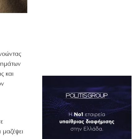
γνοώντας
μημάτων
ς και
ον
σε
α μαζέψει