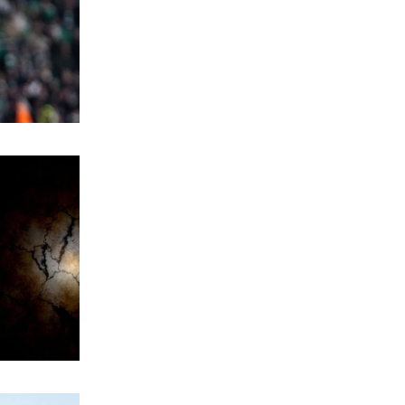
ΠΟΛΙΤΙΣΜΟΣ
Αγιον Ορος: Εικαστικό ταξίδι σιωπής
και πίστης
6|08|2026 | 22:30
ΕΛΛΑΔΑ
Χαλκιδική: Νεκρός 69χρονος στην
παραλία Σίβηρη
6|08|2026 | 22:25
ΑΘΛΗΤΙΚΑ
UEFA: Διατηρεί το μποϊκοτάζ στα
Παγκόσμια Κύπελλα
6|08|2026 | 22:20
ΟΙΚΟΝΟΜΙΑ
Aκριβαίνει γάλα και φέτα
6|08|2026 | 22:10
ΠΟΛΙΤΙΣΜΟΣ
Επίδαυρος: Η «Μήδεια» συναντά την…