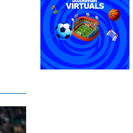
ΑΘΛΗΤΙΚΑ
Ο Ορτέγκα αποχαιρέτησε τον
Ολυμπιακό και υπογράφει στη Ρίβερ
Πλέιτ
6|08|2026 | 23:00
ΕΛΛΑΔΑ
ΟΛΘ: Νέα επένδυση σε σύγχρονο
εξοπλισμό – 8 νέα Straddle Carriers
στο λιμάνι
6|08|2026 | 22:50
ΑΘΛΗΤΙΚΑ
Όλα για όλα για την ανατροπή ο ΠΑΟΚ
6|08|2026 | 22:47
ΚΟΣΜΟΣ
Ιστορική επίσκεψη Ζελένσκι στη
Σερβία
6|08|2026 | 22:40