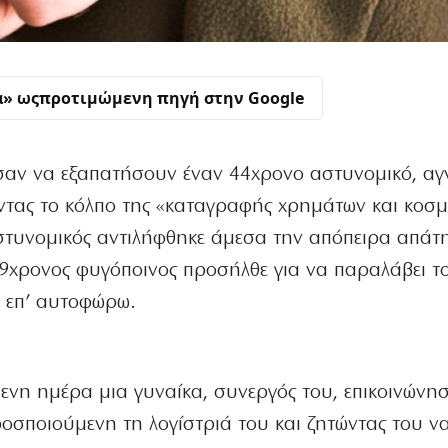
α» ως
προτιμώμενη πηγή στην Google
ησαν να εξαπατήσουν έναν 44χρονο αστυνομικό, α
ώντας το κόλπο της «καταγραφής χρημάτων και κοσ
τυνομικός αντιλήφθηκε άμεσα την απόπειρα απάτη
 39χρονος φυγόποινος προσήλθε για να παραλάβει τ
η επ’ αυτοφώρω.
νη ημέρα μια γυναίκα, συνεργός του, επικοινώνη
οσποιούμενη τη λογίστριά του και ζητώντας του ν