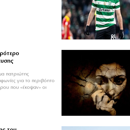
ιρότερο
ευσης
ιμα πατριώτης
μφωνίες για το περιβόητο
πρου που «έκοψαν» οι
ης του