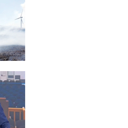
Τεχνητή Νοημοσύνη
6|08|2026 | 22:00
ΑΘΛΗΤΙΚΑ
Έρχεται ο Σαββίδης και φέρνει…
«μπαμ» στον ΠΑΟΚ!
6|08|2026 | 21:55
ΚΟΣΜΟΣ
Reuters: Ανησυχία στις ΗΠΑ για
αστάθεια στη Μέση Ανατολή
6|08|2026 | 21:50
ΕΛΛΑΔΑ
Επτά μήνες ανενεργά τα νέα
αεροπλάνα της Πυροσβεστικής
6|08|2026 | 21:40
ΚΟΣΜΟΣ
Ιταλία όπως… Μυστράς: 50χρονος
έπαιρνε τη σύνταξη της νεκρής