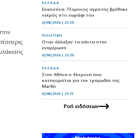
ΕΛΛΑΔΑ
Ελασσόνα: 75χρονος αγρότης βρέθηκε
νεκρός στο χωράφι του
6|08|2026 | 23:30
στην
ΠΟΛΙΤΙΚΗ
τέσσερις
Όταν άλλαξαν τα πάντα στην
ενημέρωση
φυλάκισης
6|08|2026 | 23:20
ΕΛΛΑΔΑ
Στην Αθήνα η 46χρονη που
κατηγορείται για την τραγωδία της
Marfin
6|08|2026 | 23:15
Ροή ειδήσεων
ΟΙΚΟΝΟΜΙΑ
Delivery: Γιατί το αφορολόγητο στα
φιλοδωρήματα δεν αρκεί – Τι ζητούν οι
διανομείς (βίντεο)
6|08|2026 | 23:10