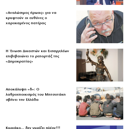
«Aναλώσιμος ήρωας» για να
κρυφτούν οι ευθύνες ο
χαροκαμένος πατέρας
Η Ένωση Δικαστών και Εισαγγελέων
επιβεβαιώνει το ρεπορτάζ της
«Δημοκρατίας»
Αποκάλυψη «δ»: Ο
λαθροεποικισμός του Μητσοτάκη
σβήνει την Ελλάδα
Κυριάκο… δεν γυρίζει πλέον!!!