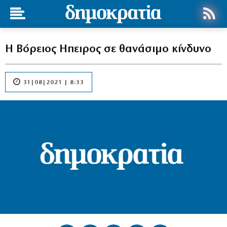
Η Βόρειος Ηπειρος σε θανάσιμο κίνδυνο
31|08|2021 | 8:33