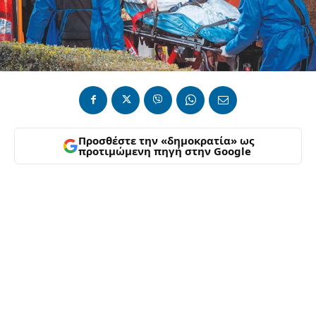
Προσθέστε την «δημοκρατία» ως
προτιμώμενη πηγή στην Google