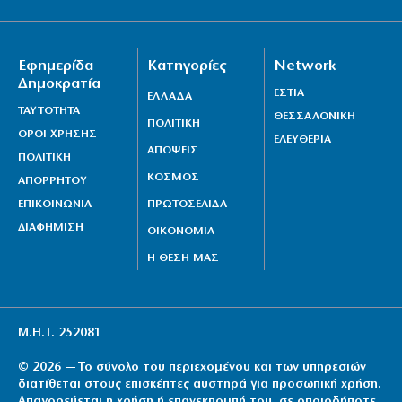
Εφημερίδα
Κατηγορίες
Network
Δημοκρατία
ΕΣΤΙΑ
ΕΛΛΑΔΑ
ΤΑΥΤΟΤΗΤΑ
ΘΕΣΣΑΛΟΝΙΚΗ
ΠΟΛΙΤΙΚΗ
ΟΡΟΙ ΧΡΗΣΗΣ
ΕΛΕΥΘΕΡΙΑ
ΑΠΟΨΕΙΣ
ΠΟΛΙΤΙΚΗ
ΚΟΣΜΟΣ
ΑΠΟΡΡΗΤΟΥ
ΕΠΙΚΟΙΝΩΝΙΑ
ΠΡΩΤΟΣΕΛΙΔΑ
ΔΙΑΦΗΜΙΣΗ
ΟΙΚΟΝΟΜΙΑ
Η ΘΕΣΗ ΜΑΣ
Μ.Η.Τ. 252081
© 2026 — Το σύνολο του περιεχομένου και των υπηρεσιών
διατίθεται στους επισκέπτες αυστηρά για προσωπική χρήση.
Απαγορεύεται η χρήση ή επανεκπομπή του, σε οποιοδήποτε