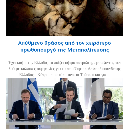
Απύθμενο θράσος από τον χειρότερο
πρωθυπουργό της Μεταπολίτευσης
Έχει κάψει την Ελλάδα, το παίζει όψιμα πατριώτης εμπαίζοντας τον
λαό με κάλπικες συμφωνίες για το περιβόητο καλώδιο διασύνδεσης
Ελλάδας - Κύπρου που «έκοψαν» οι Τούρκοι και για...