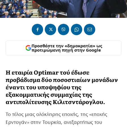
Προσθέστε την «δημοκρατία» ως
προτιμώμενη πηγή στην Google
Η εταιρία Optimar τού έδωσε
προβάδισμα δύο ποσοστιαίων μονάδων
έναντι του υποψηφίου της
εξακομματικής συμμαχίας της
αντιπολίτευσης Κιλιτσντάρογλου.
Το τέλος μιας ολόκληρης εποχής, της «εποχής
Ερντογάν» στην Τουρκία, ανεξαρτήτως του