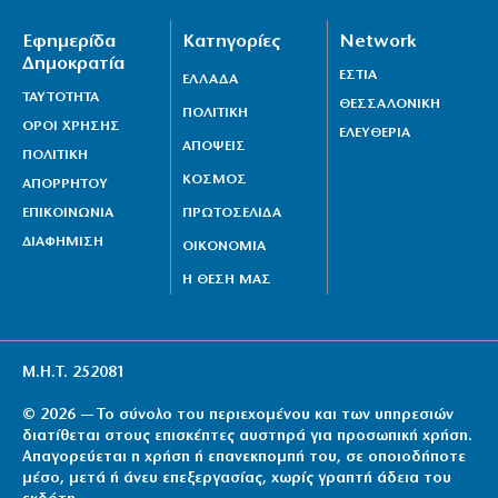
Εφημερίδα
Κατηγορίες
Network
Δημοκρατία
ΕΣΤΙΑ
ΕΛΛΑΔΑ
ΤΑΥΤΟΤΗΤΑ
ΘΕΣΣΑΛΟΝΙΚΗ
ΠΟΛΙΤΙΚΗ
ΟΡΟΙ ΧΡΗΣΗΣ
ΕΛΕΥΘΕΡΙΑ
ΑΠΟΨΕΙΣ
ΠΟΛΙΤΙΚΗ
ΚΟΣΜΟΣ
ΑΠΟΡΡΗΤΟΥ
ΕΠΙΚΟΙΝΩΝΙΑ
ΠΡΩΤΟΣΕΛΙΔΑ
ΔΙΑΦΗΜΙΣΗ
ΟΙΚΟΝΟΜΙΑ
Η ΘΕΣΗ ΜΑΣ
Μ.Η.Τ. 252081
© 2026 — Το σύνολο του περιεχομένου και των υπηρεσιών
διατίθεται στους επισκέπτες αυστηρά για προσωπική χρήση.
Απαγορεύεται η χρήση ή επανεκπομπή του, σε οποιοδήποτε
μέσο, μετά ή άνευ επεξεργασίας, χωρίς γραπτή άδεια του