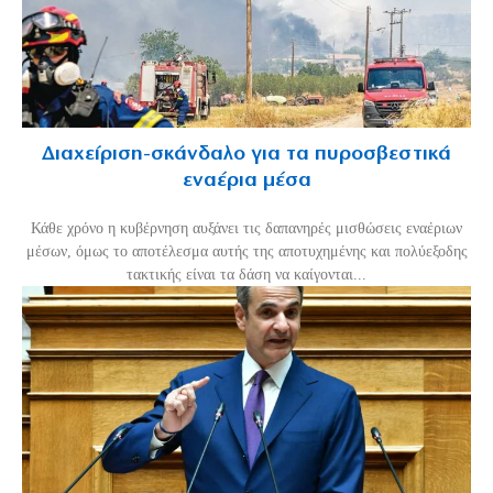
Διαχείριση-σκάνδαλο για τα πυροσβεστικά
εναέρια μέσα
Κάθε χρόνο η κυβέρνηση αυξάνει τις δαπανηρές μισθώσεις εναέριων
μέσων, όμως το αποτέλεσμα αυτής της αποτυχημένης και πολύεξοδης
τακτικής είναι τα δάση να καίγονται...