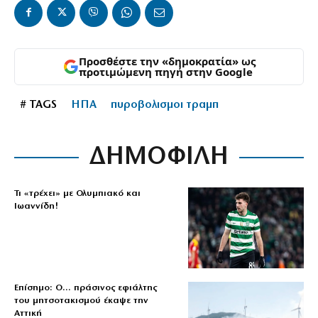
Προσθέστε την «δημοκρατία» ως
προτιμώμενη πηγή στην Google
# TAGS
ΗΠΑ
πυροβολισμοι τραμπ
ΔΗΜΟΦΙΛΗ
Τι «τρέχει» με Ολυμπιακό και
Ιωαννίδη!
Επίσημο: Ο… πράσινος εφιάλτης
του μητσοτακισμού έκαψε την
Αττική