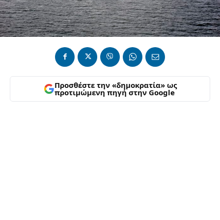
Προσθέστε την «δημοκρατία» ως
προτιμώμενη πηγή στην Google