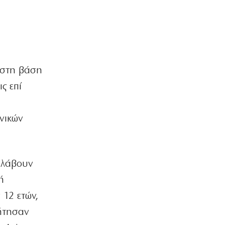
Συνελήφθη στη Γερμανία ο
καταζητούμενος για τη δολοφονία
Ζαμπούνη
7|08|2026 | 12:30
ΠΟΛΙΤΙΚΗ
Πανηγυρίζει για τις… business των
στη βάση
Γάλλων με τους Τούρκους
ς επί
7|08|2026 | 12:30
ΕΛΛΑΔΑ
νικών
Marfin: Προθεσμία για να απολογηθεί
έλαβε η 46χρονη
7|08|2026 | 12:06
 λάβουν
ΕΛΛΑΔΑ
Ιός Δυτικού Νείλου: «Η Αττική είναι
ή
στο ”κόκκινο”», λέει ο ΕΟΔΥ
 12 ετών,
7|08|2026 | 12:05
ζήτησαν
ΕΛΛΑΔΑ