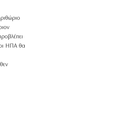
ΠΟΛΙΤΙΚΗ
Η Καρυστιανού μιλά για στοχοποίηση
της «Ελπίδας»
ριθώριο
7|08|2026 | 13:30
οιον
ΠΟΛΙΤΙΚΗ
προβλέπει
Δένδιας: Με το Διεθνές Δίκαιο η
οι ΗΠΑ θα
επίλυση των διαφορών
7|08|2026 | 13:00
ωθεν
ΟΙΚΟΝΟΜΙΑ
Έπεσε ο πληθωρισμός, αλλά ενοίκια και
καύσιμα «καίνε» τα νοικοκυριά
7|08|2026 | 12:57
ΚΟΣΜΟΣ
Μαθητής άνοιξε πυρ σε σχολείο της
Ταϊλάνδης: 8 νεκροί
7|08|2026 | 12:48
ΕΛΛΑΔΑ