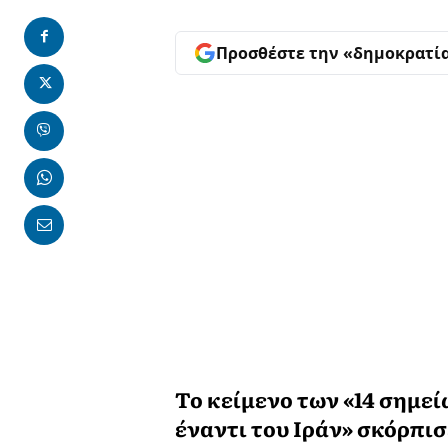
Προσθέστε την «δημοκρατί
Το κείμενο των «14 σημε
έναντι του Ιράν» σκόρπισε