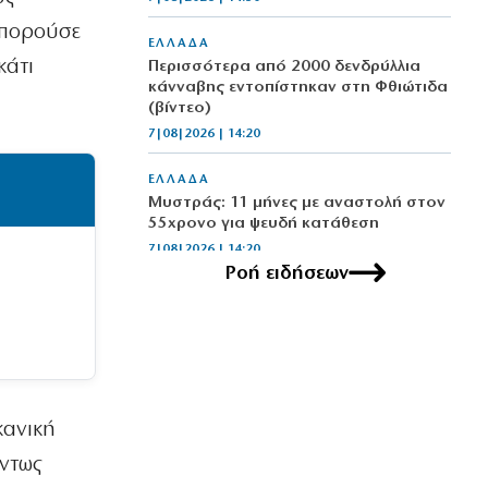
 μπορούσε
ΕΛΛΑΔΑ
κάτι
Περισσότερα από 2000 δενδρύλλια
κάνναβης εντοπίστηκαν στη Φθιώτιδα
(βίντεο)
7|08|2026 | 14:20
ΕΛΛΑΔΑ
Μυστράς: 11 μήνες με αναστολή στον
55χρονο για ψευδή κατάθεση
7|08|2026 | 14:20
Ροή ειδήσεων
ΕΛΛΑΔΑ
ΕΙΝΑΠ: «Φορτώνουν» εφημερίες στο
Σισμανόγλειο ενώ είναι στα όριά του
7|08|2026 | 14:19
ΑΘΛΗΤΙΚΑ
κανική
FIFA: Μεξικό και Αργεντινή στηρίζουν
τον Ινφαντίνο
άντως
7|08|2026 | 14:10