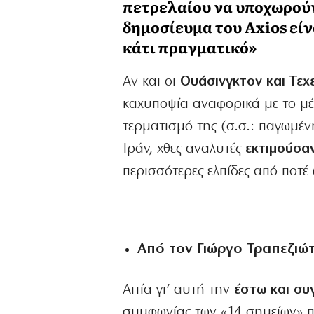
πετρελαίου να υποχωρούν
δημοσίευμα του Axios εί
κάτι πραγματικό»
Αν και οι
Ουάσινγκτον και Τεχ
καχυποψία αναφορικά με το μ
τερματισμό της (σ.σ.: παγωμέ
Ιράν, χθες αναλυτές
εκτιμούσα
περισσότερες ελπίδες από ποτέ 
Από τον Γιώργο Τραπεζιώ
Αιτία γι’ αυτή την
έστω και συ
συμφωνίας των «14 σημείων» π