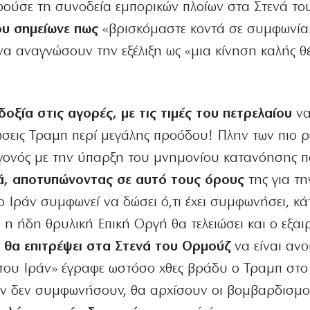
ούσε τη συνοδεία εμπορικών πλοίων στα Στενά το
υ σημείωνε πως
«βρισκόμαστε κοντά σε συμφωνία
να αναγνώσουν την εξέλιξη ως «μια κίνηση καλής θ
δοξία στις αγορές, με τις τιμές του πετρελαίου
ν
ώσεις Τραμπ περί μεγάλης προόδου! Πλην των πιο ρ
γεγονός με την ύπαρξη του μνημονίου κατανόησης 
ρά, αποτυπώνοντας σε αυτό τους όρους
της για τ
ο Ιράν συμφωνεί να δώσει ό,τι έχει συμφωνήσει, κά
 η ήδη θρυλική Επική Οργή θα τελειώσει και ο εξαι
 θα επιτρέψει στα Στενά του Ορμούζ
να είναι ανο
του Ιράν» έγραφε ωστόσο χθες βράδυ ο Τραμπ στο
«αν δεν συμφωνήσουν, θα αρχίσουν οι βομβαρδισμοί