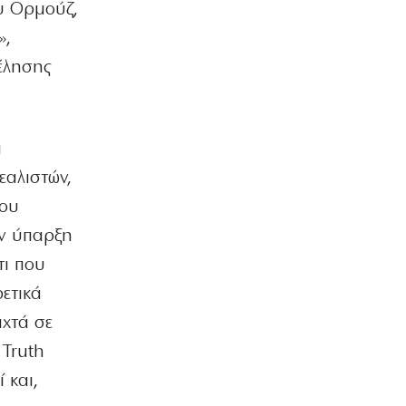
υ Ορμούζ,
ΠΟΛΙΤΙΚΗ
»,
Μητσοτάκης: Η γλώσσα του σώματος
έλησης
προδίδει άγχος
7|08|2026 | 14:00
ΚΟΣΜΟΣ
α
Η Ευρώπη «λιώνει» από τον καύσωνα:
Ρεκόρ θερμοκρασιών κι έκτακτα μέτρα
εαλιστών,
7|08|2026 | 13:58
που
ΕΛΛΑΔΑ
ην ύπαρξη
Καταγγελίες για 8 βιασμούς στη
Ζάκυνθο από τις 15 Ιουνίου
τι που
7|08|2026 | 13:36
ρετικά
ιχτά σε
ΕΛΛΑΔΑ
Βοιωτία: Αναστέλλεται η λειτουργία
 Truth
του αιολικού πάρκου μετά τη φωτιά
 και,
7|08|2026 | 13:32