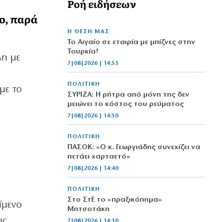
Ροή ειδήσεων
ο, παρά
Η ΘΕΣΗ ΜΑΣ
Το Αιγαίο σε εταιρία με μπίζνες στην
Τουρκία!
λη με
7|08|2026 | 14:53
ΠΟΛΙΤΙΚΗ
με το
ΣΥΡΙΖΑ: Η ρήτρα από μόνη της δεν
μειώνει το κόστος του ρεύματος
7|08|2026 | 14:50
ΠΟΛΙΤΙΚΗ
ΠΑΣΟΚ: «Ο κ. Γεωργιάδης συνεχίζει να
πετάει χαρταετό»
7|08|2026 | 14:40
ΠΟΛΙΤΙΚΗ
Στο ΣτΕ το «πραξικόπημα»
ίμενο
Μητσοτάκη
υς
7|08|2026 | 14:30