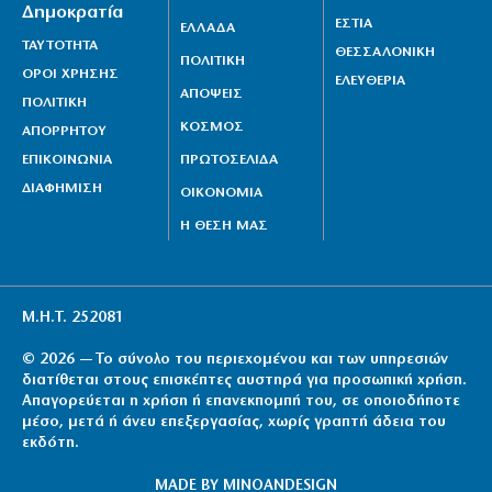
Δημοκρατία
ΕΣΤΙΑ
ΕΛΛΑΔΑ
ΤΑΥΤΟΤΗΤΑ
ΘΕΣΣΑΛΟΝΙΚΗ
ΠΟΛΙΤΙΚΗ
ΟΡΟΙ ΧΡΗΣΗΣ
ΕΛΕΥΘΕΡΙΑ
ΑΠΟΨΕΙΣ
ΠΟΛΙΤΙΚΗ
ΚΟΣΜΟΣ
ΑΠΟΡΡΗΤΟΥ
ΕΠΙΚΟΙΝΩΝΙΑ
ΠΡΩΤΟΣΕΛΙΔΑ
ΔΙΑΦΗΜΙΣΗ
ΟΙΚΟΝΟΜΙΑ
Η ΘΕΣΗ ΜΑΣ
Μ.Η.Τ. 252081
© 2026 — Το σύνολο του περιεχομένου και των υπηρεσιών
διατίθεται στους επισκέπτες αυστηρά για προσωπική χρήση.
Απαγορεύεται η χρήση ή επανεκπομπή του, σε οποιοδήποτε
μέσο, μετά ή άνευ επεξεργασίας, χωρίς γραπτή άδεια του
εκδότη.
MADE BY
MINOANDESIGN