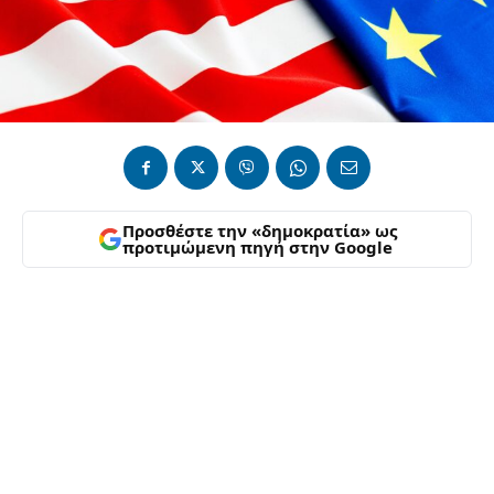
Προσθέστε την «δημοκρατία» ως
προτιμώμενη πηγή στην Google