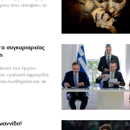
πρου που «έκοψαν» οι
α συγκυριαρχίας
η
άκιση του έργου
και «γαλλική σφραγίδα
υπα συνθήματα και σε
Ιωαννίδη!