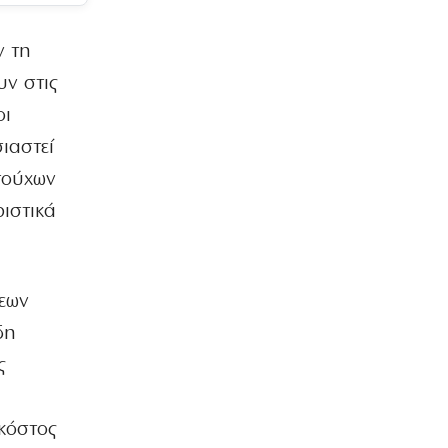
Τουρκία!
7|08|2026 | 14:53
ν τη
ΠΟΛΙΤΙΚΗ
υν στις
ΣΥΡΙΖΑ: Η ρήτρα από μόνη της δεν
οι
μειώνει το κόστος του ρεύματος
7|08|2026 | 14:50
ιαστεί
ατούχων
ΠΟΛΙΤΙΚΗ
ΠΑΣΟΚ: «Ο κ. Γεωργιάδης συνεχίζει να
ριστικά
πετάει χαρταετό»
7|08|2026 | 14:40
ΠΟΛΙΤΙΚΗ
σεων
Στο ΣτΕ το «πραξικόπημα»
δη
Μητσοτάκη
7|08|2026 | 14:30
ς
ΕΛΛΑΔΑ
Περισσότερα από 2000 δενδρύλλια
 κόστος
κάνναβης εντοπίστηκαν στη Φθιώτιδα