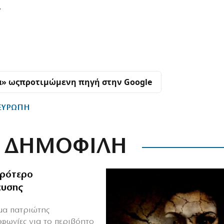
.
α» ως
προτιμώμενη πηγή στην Google
ΕΥΡΩΠΗ
ΔΗΜΟΦΙΛΗ
ιρότερο
ευσης
ιμα πατριώτης
μφωνίες για το περιβόητο