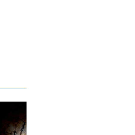
(βίντεο)
7|08|2026 | 14:20
ΕΛΛΑΔΑ
Μυστράς: 11 μήνες με αναστολή στον
55χρονο για ψευδή κατάθεση
7|08|2026 | 14:20
ΕΛΛΑΔΑ
ΕΙΝΑΠ: «Φορτώνουν» εφημερίες στο
Σισμανόγλειο ενώ είναι στα όριά του
7|08|2026 | 14:19
ΑΘΛΗΤΙΚΑ
FIFA: Μεξικό και Αργεντινή στηρίζουν
τον Ινφαντίνο
7|08|2026 | 14:10
ΠΟΛΙΤΙΚΗ
Μητσοτάκης: Η γλώσσα του σώματος
προδίδει άγχος