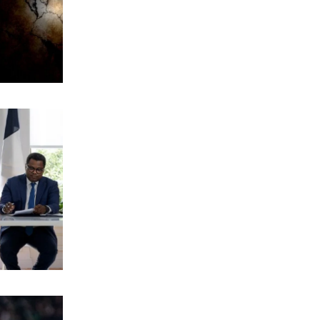
7|08|2026 | 14:00
ΚΟΣΜΟΣ
Η Ευρώπη «λιώνει» από τον καύσωνα:
Ρεκόρ θερμοκρασιών κι έκτακτα μέτρα
7|08|2026 | 13:58
ΕΛΛΑΔΑ
Καταγγελίες για 8 βιασμούς στη
Ζάκυνθο από τις 15 Ιουνίου
7|08|2026 | 13:36
ΕΛΛΑΔΑ
Βοιωτία: Αναστέλλεται η λειτουργία
του αιολικού πάρκου μετά τη φωτιά
7|08|2026 | 13:32
ΠΟΛΙΤΙΚΗ
Η Καρυστιανού μιλά για στοχοποίηση
της «Ελπίδας»
7|08|2026 | 13:30