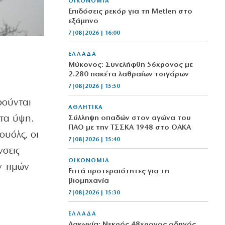
ΟΙΚΟΝΟΜΙΑ
Επιδόσεις ρεκόρ για τη Metlen στο
εξάμηνο
7|08|2026 | 16:00
ΕΛΛΑΔΑ
Μύκονος: Συνελήφθη 56χρονος με
2.280 πακέτα λαθραίων τσιγάρων
7|08|2026 | 15:50
ρούνται
ΑΘΛΗΤΙΚΑ
στα ύψη.
Σύλληψη οπαδών στον αγώνα του
ΠΑΟ με την ΤΣΣΚΑ 1948 στο ΟΑΚΑ
ουόλς, οι
7|08|2026 | 15:40
νσεις
ΟΙΚΟΝΟΜΙΑ
ν τιμών
Επτά προτεραιότητες για τη
βιομηχανία
7|08|2026 | 15:30
ΕΛΛΑΔΑ
Λακωνία: Νεκρός 48χρονος οδηγός