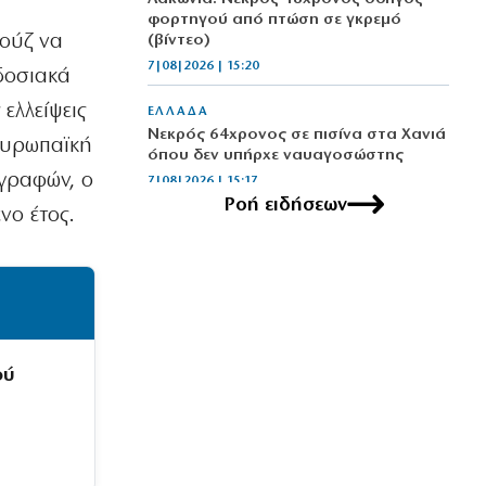
φορτηγού από πτώση σε γκρεμό
μούζ να
(βίντεο)
7|08|2026 | 15:20
δοσιακά
ελλείψεις
ΕΛΛΑΔΑ
Νεκρός 64χρονος σε πισίνα στα Χανιά
 Ευρωπαϊκή
όπου δεν υπήρχε ναυαγοσώστης
αγραφών, ο
7|08|2026 | 15:17
Ροή ειδήσεων
νο έτος.
ΚΟΣΜΟΣ
Φήμες για κρίσιμη κατάσταση της
υγείας του Χαμενεΐ
7|08|2026 | 15:10
ΠΟΛΙΤΙΚΗ
Οψιμη αποθέωση του Τραμπ από
ού
Γεωργιάδη και Κυρανάκη
7|08|2026 | 15:00
Η ΘΕΣΗ ΜΑΣ
Το Αιγαίο σε εταιρία με μπίζνες στην