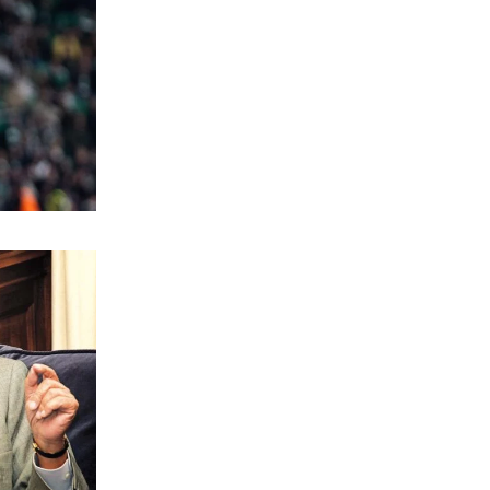
ΠΟΛΙΤΙΚΗ
Δένδιας: Με το Διεθνές Δίκαιο η
επίλυση των διαφορών
7|08|2026 | 13:00
ΟΙΚΟΝΟΜΙΑ
Έπεσε ο πληθωρισμός, αλλά ενοίκια και
καύσιμα «καίνε» τα νοικοκυριά
7|08|2026 | 12:57
ΚΟΣΜΟΣ
Μαθητής άνοιξε πυρ σε σχολείο της
Ταϊλάνδης: 8 νεκροί
7|08|2026 | 12:48
ΕΛΛΑΔΑ
Συνελήφθη στη Γερμανία ο
καταζητούμενος για τη δολοφονία
Ζαμπούνη
7|08|2026 | 12:30