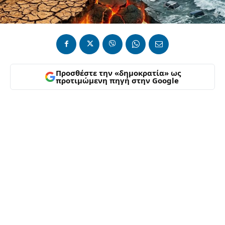
Προσθέστε την «δημοκρατία» ως
προτιμώμενη πηγή στην Google