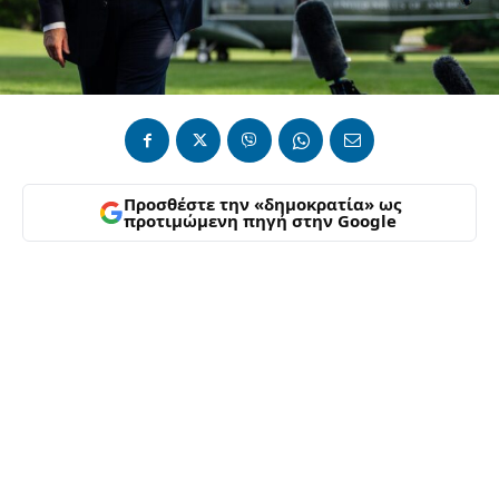
Προσθέστε την «δημοκρατία» ως
προτιμώμενη πηγή στην Google