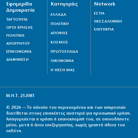
Εφημερίδα
Κατηγορίες
Network
Δημοκρατία
ΕΣΤΙΑ
ΕΛΛΑΔΑ
ΤΑΥΤΟΤΗΤΑ
ΘΕΣΣΑΛΟΝΙΚΗ
ΠΟΛΙΤΙΚΗ
ΟΡΟΙ ΧΡΗΣΗΣ
ΕΛΕΥΘΕΡΙΑ
ΑΠΟΨΕΙΣ
ΠΟΛΙΤΙΚΗ
ΚΟΣΜΟΣ
ΑΠΟΡΡΗΤΟΥ
ΕΠΙΚΟΙΝΩΝΙΑ
ΠΡΩΤΟΣΕΛΙΔΑ
ΔΙΑΦΗΜΙΣΗ
ΟΙΚΟΝΟΜΙΑ
Η ΘΕΣΗ ΜΑΣ
Μ.Η.Τ. 252081
© 2026 — Το σύνολο του περιεχομένου και των υπηρεσιών
διατίθεται στους επισκέπτες αυστηρά για προσωπική χρήση.
Απαγορεύεται η χρήση ή επανεκπομπή του, σε οποιοδήποτε
μέσο, μετά ή άνευ επεξεργασίας, χωρίς γραπτή άδεια του
εκδότη.