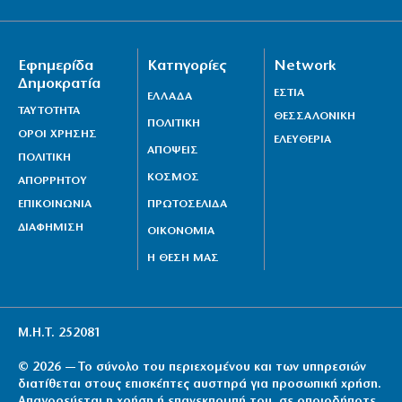
Εφημερίδα
Κατηγορίες
Network
Δημοκρατία
ΕΣΤΙΑ
ΕΛΛΑΔΑ
ΤΑΥΤΟΤΗΤΑ
ΘΕΣΣΑΛΟΝΙΚΗ
ΠΟΛΙΤΙΚΗ
ΟΡΟΙ ΧΡΗΣΗΣ
ΕΛΕΥΘΕΡΙΑ
ΑΠΟΨΕΙΣ
ΠΟΛΙΤΙΚΗ
ΚΟΣΜΟΣ
ΑΠΟΡΡΗΤΟΥ
ΕΠΙΚΟΙΝΩΝΙΑ
ΠΡΩΤΟΣΕΛΙΔΑ
ΔΙΑΦΗΜΙΣΗ
ΟΙΚΟΝΟΜΙΑ
Η ΘΕΣΗ ΜΑΣ
Μ.Η.Τ. 252081
© 2026 — Το σύνολο του περιεχομένου και των υπηρεσιών
διατίθεται στους επισκέπτες αυστηρά για προσωπική χρήση.
Απαγορεύεται η χρήση ή επανεκπομπή του, σε οποιοδήποτε