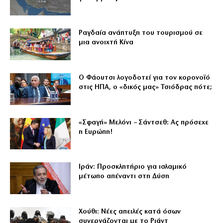
Ραγδαία ανάπτυξη του τουρισμού σε
μια ανοιχτή Κίνα
Ο Φάουτσι λογοδοτεί για τον κορονοϊό
στις ΗΠΑ, ο «δικός μας» Τσιόδρας πότε;
«Σφαγή» Μελόνι – Σάντσεθ: Ας πρόσεχε
η Ευρώπη!
Ιράν: Προσκλητήριο για ισλαμικό
μέτωπο απέναντι στη Δύση
Χούθι: Νέες απειλές κατά όσων
συνεργάζονται με το Ριάντ