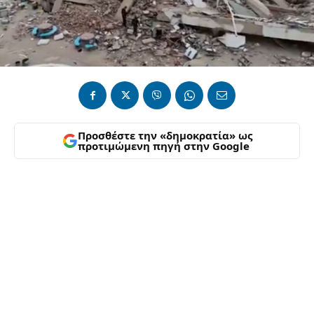
Προσθέστε την «δημοκρατία» ως
προτιμώμενη πηγή στην Google