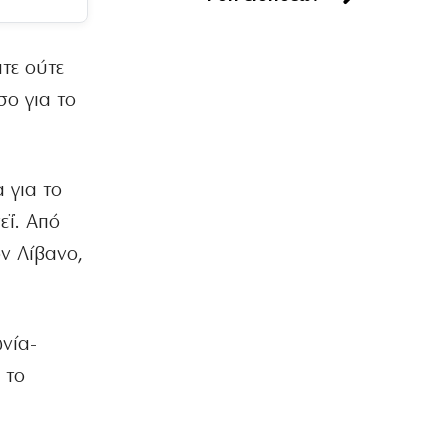
Υπερπτήσεις πάνω από νησιά και
παραβιάσεις άρχισε ξανά η Τουρκία
7|08|2026 | 16:13
τε ούτε
σο για το
ΠΟΛΙΤΙΚΗ
Τσουκαλάς: Αποτυχία στην ενέργεια με
εθνικούς πόρους
7|08|2026 | 16:10
 για το
ΟΙΚΟΝΟΜΙΑ
εΐ. Από
Επιδόσεις ρεκόρ για τη Metlen στο
εξάμηνο
ν Λίβανο,
7|08|2026 | 16:00
ΕΛΛΑΔΑ
Μύκονος: Συνελήφθη 56χρονος με
νία-
2.280 πακέτα λαθραίων τσιγάρων
 το
7|08|2026 | 15:50
ΑΘΛΗΤΙΚΑ
Σύλληψη οπαδών στον αγώνα του