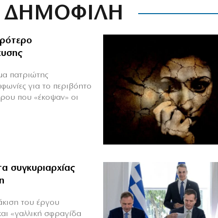
ΔΗΜΟΦΙΛΗ
ιρότερο
ευσης
ιμα πατριώτης
μφωνίες για το περιβόητο
πρου που «έκοψαν» οι
α συγκυριαρχίας
η
άκιση του έργου
και «γαλλική σφραγίδα