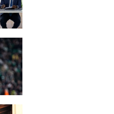
7|08|2026 | 14:40
ΠΟΛΙΤΙΚΗ
Στο ΣτΕ το «πραξικόπημα»
Μητσοτάκη
7|08|2026 | 14:30
ΕΛΛΑΔΑ
Περισσότερα από 2000 δενδρύλλια
κάνναβης εντοπίστηκαν στη Φθιώτιδα
(βίντεο)
7|08|2026 | 14:20
ΕΛΛΑΔΑ
Μυστράς: 11 μήνες με αναστολή στον
55χρονο για ψευδή κατάθεση
7|08|2026 | 14:20
ΕΛΛΑΔΑ
ΕΙΝΑΠ: «Φορτώνουν» εφημερίες στο
Σισμανόγλειο ενώ είναι στα όριά του