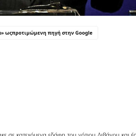
α» ως
προτιμώμενη πηγή στην Google
κε σε κατεχόμενα εδάφη του νότιου Λιβάνου και έσ