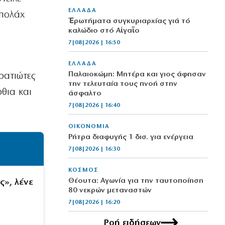
ΕΛΛΑΔΑ
μπολάχ
Ἐρωτήματα συγκυριαρχίας γιά τό
καλώδιο στό Αἰγαῖο
7|08|2026 | 16:50
ΕΛΛΑΔΑ
Παλαιοκώμη: Μητέρα και γιος άφησαν
ρατιώτες
την τελευταία τους πνοή στην
θια και
άσφαλτο
7|08|2026 | 16:40
ΟΙΚΟΝΟΜΙΑ
Ρήτρα διαφυγής 1 δισ. για ενέργεια
7|08|2026 | 16:30
ΚΟΣΜΟΣ
Θέουτα: Αγωνία για την ταυτοποίηση
ς», λένε
80 νεκρών μεταναστών
7|08|2026 | 16:20
Ροή ειδήσεων
ΠΟΛΙΤΙΚΗ