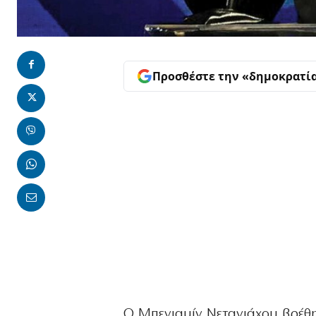
Προσθέστε την «δημοκρατί
Ο Μπενιαμίν Νετανιάχου βρέθη