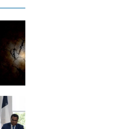
υγείας του Χαμενεΐ
7|08|2026 | 15:10
ΠΟΛΙΤΙΚΗ
Οψιμη αποθέωση του Τραμπ από
Γεωργιάδη και Κυρανάκη
7|08|2026 | 15:00
Η ΘΕΣΗ ΜΑΣ
Το Αιγαίο σε εταιρία με μπίζνες στην
Τουρκία!
7|08|2026 | 14:53
ΠΟΛΙΤΙΚΗ
ΣΥΡΙΖΑ: Η ρήτρα από μόνη της δεν
μειώνει το κόστος του ρεύματος
7|08|2026 | 14:50
ΠΟΛΙΤΙΚΗ
ΠΑΣΟΚ: «Ο κ. Γεωργιάδης συνεχίζει να
πετάει χαρταετό»