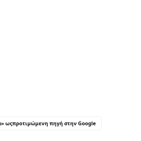
α» ως
προτιμώμενη πηγή στην Google