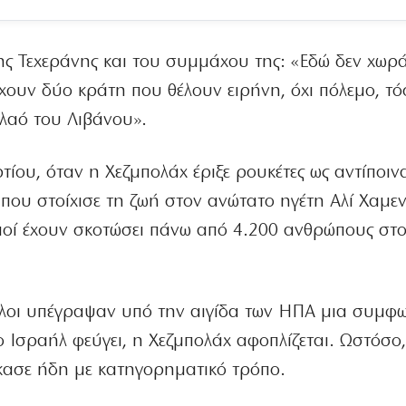
ης Τεχεράνης και του συμμάχου της: «Εδώ δεν χωρά
ρχουν δύο κράτη που θέλουν ειρήνη, όχι πόλεμο, τό
 λαό του Λιβάνου».
τίου, όταν η Χεζμπολάχ έριξε ρουκέτες ως αντίποινα
που στοίχισε τη ζωή στον ανώτατο ηγέτη Αλί Χαμεν
σμοί έχουν σκοτώσει πάνω από 4.200 ανθρώπους στο
λοι υπέγραψαν υπό την αιγίδα των ΗΠΑ μια συμφω
το Ισραήλ φεύγει, η Χεζμπολάχ αφοπλίζεται. Ωστόσο,
ίκασε ήδη με κατηγορηματικό τρόπο.