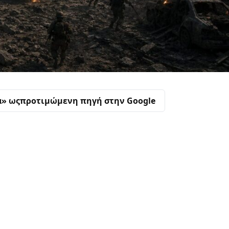
α» ως
προτιμώμενη πηγή στην Google