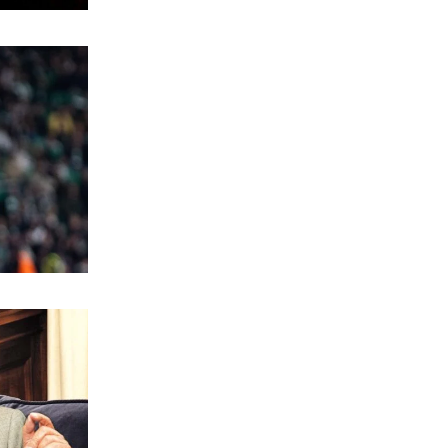
7|08|2026 | 7:22
ΠΟΛΙΤΙΣΜΟΣ
Θάλασσα: Ο αιώνιος καμβάς των
καλλιτεχνών
7|08|2026 | 7:11
ΕΛΛΑΔΑ
Με διπλό «πρόσωπο» σήμερα ο καιρός
– 38άρια αλλά και τοπικές βροχές
7|08|2026 | 7:00
ΟΡΘΟΔΟΞΙΑ
Εορτολόγιο 7 Αυγούστου: Δείτε ποιοι
γιορτάζουν σήμερα
7|08|2026 | 6:45
ΥΓΕΙΑ
Ποιοι παράγοντες καθορίζουν τα
πόσα χρόνια θα ζήσουμε χωρίς άνοια
7|08|2026 | 0:00