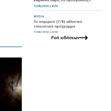
κωμωδία χωρίς να προσβάλλεις»
7|08|2026 | 8:00
MEDIA
Το σημερινό (7/8) αθλητικό
τηλεοπτικό πρόγραμμα
7|08|2026 | 8:00
Ροή ειδήσεων
ΕΛΛΑΔΑ
Φωτιά στη Βοιωτία: Προφυλακίστηκαν
οι τρεις συλληφθέντες
7|08|2026 | 7:47
ΠΟΛΙΤΙΚΗ
Φιέστα Κυριάκου: Τα έλεγε στον
καθρέφτη του… για τα ρουσφέτια!
7|08|2026 | 7:33
ΠΟΛΙΤΙΚΗ
Αποκάλυψη βόμβα:Κερκόπορτα
συγκυριαρχίας στο Αιγαίο άνοιξε η
κυβέρνηση