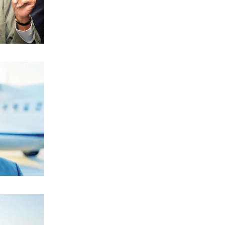
ΕΛΛΑΔΑ
Αγροτικές εκμεταλλεύσεις χωρίς
διαδίκτυο
6|08|2026 | 23:50
ΟΙΚΟΝΟΜΙΑ
Σε τρόφιμα και tech μπαίνουν τα funds
6|08|2026 | 23:40
ΕΛΛΑΔΑ
Ελασσόνα: 75χρονος αγρότης βρέθηκε
νεκρός στο χωράφι του
6|08|2026 | 23:30
ΠΟΛΙΤΙΚΗ
Όταν άλλαξαν τα πάντα στην
ενημέρωση
6|08|2026 | 23:20
ΕΛΛΑΔΑ