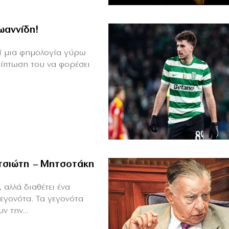
Ιωαννίδη!
θεί μια φημολογία γύρω
ρίπτωση του να φορέσει
ιτσιώτη – Μητσοτάκη
 αλλά διαθέτει ένα
γεγονότα. Τα γεγονότα
ν την...