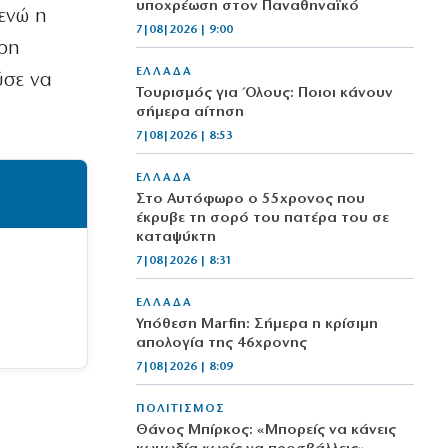
υποχρέωση στον Παναθηναϊκό
ενώ η
7|08|2026 | 9:00
ερη
ΕΛΛΑΔΑ
ύσε να
Τουρισμός για Όλους: Ποιοι κάνουν
σήμερα αίτηση
7|08|2026 | 8:53
ΕΛΛΑΔΑ
Στο Αυτόφωρο ο 55χρονος που
έκρυβε τη σορό του πατέρα του σε
καταψύκτη
7|08|2026 | 8:31
ΕΛΛΑΔΑ
Υπόθεση Marfin: Σήμερα η κρίσιμη
απολογία της 46χρονης
7|08|2026 | 8:09
ΠΟΛΙΤΙΣΜΟΣ
Θάνος Μπίρκος: «Μπορείς να κάνεις