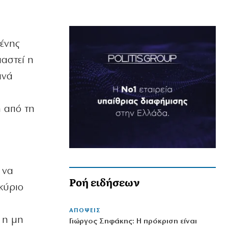
μένης
αστεί η
ανά
ή από τη
 να
Ροή ειδήσεων
κύριο
ΑΠΟΨΕΙΣ
 η μη
Γιώργος Σηφάκης: Η πρόκριση είναι