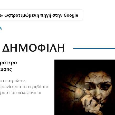
α» ως
προτιμώμενη πηγή στην Google
Α
ΔΗΜΟΦΙΛΗ
ιρότερο
ευσης
ιμα πατριώτης
μφωνίες για το περιβόητο
πρου που «έκοψαν» οι