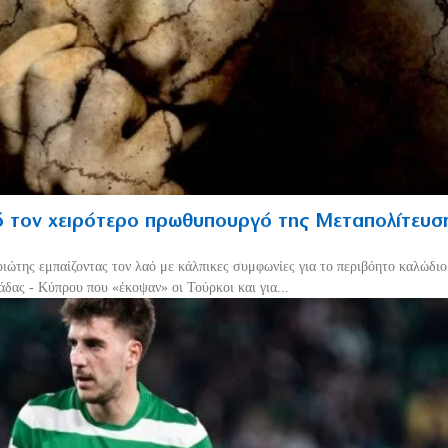
 τον χειρότερο πρωθυπουργό της Μεταπολίτευσ
ριώτης εμπαίζοντας τον λαό με κάλπικες συμφωνίες για το περιβόητο καλώδι
δας - Κύπρου που «έκοψαν» οι Τούρκοι και για...