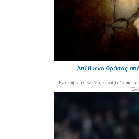
Απύθμενο θράσος από
Έχει κάψει την Ελλάδα, το παίζει όψιμα πατ
Ελλά