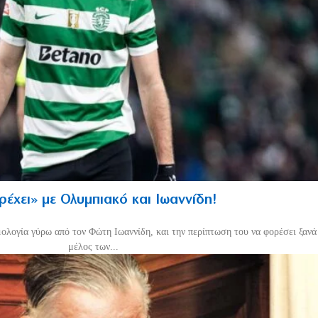
τρέχει» με Ολυμπιακό και Ιωαννίδη!
μολογία γύρω από τον Φώτη Ιωαννίδη, και την περίπτωση του να φορέσει ξανά 
μέλος των...