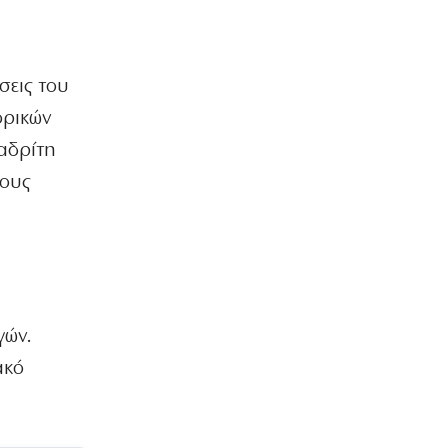
σεις του
ορικών
αδρίτη
θους
γών.
ακό