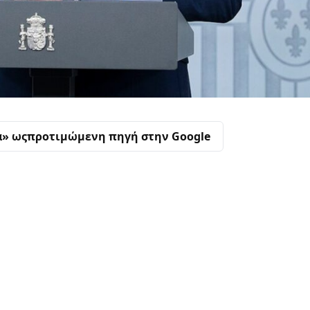
α» ως
προτιμώμενη πηγή στην Google