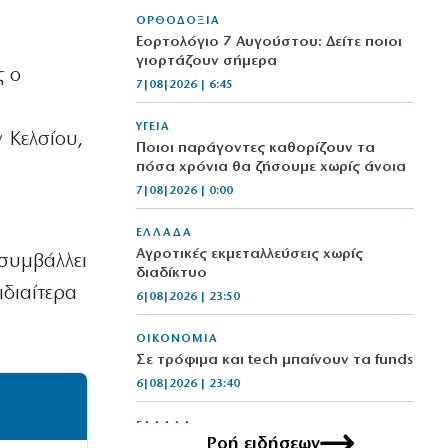
ΟΡΘΟΔΟΞΙΑ
Εορτολόγιο 7 Αυγούστου: Δείτε ποιοι
γιορτάζουν σήμερα
ς ο
7|08|2026 | 6:45
ΥΓΕΙΑ
 Κελσίου,
Ποιοι παράγοντες καθορίζουν τα
πόσα χρόνια θα ζήσουμε χωρίς άνοια
7|08|2026 | 0:00
ΕΛΛΑΔΑ
Αγροτικές εκμεταλλεύσεις χωρίς
 συμβάλλει
διαδίκτυο
ιδιαίτερα
6|08|2026 | 23:50
ΟΙΚΟΝΟΜΙΑ
Σε τρόφιμα και tech μπαίνουν τα funds
6|08|2026 | 23:40
ΕΛΛΑΔΑ
Ροή ειδήσεων
Ελασσόνα: 75χρονος αγρότης βρέθηκε