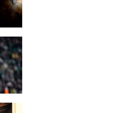
6|08|2026 | 22:00
ΑΘΛΗΤΙΚΑ
Έρχεται ο Σαββίδης και φέρνει…
«μπαμ» στον ΠΑΟΚ!
6|08|2026 | 21:55
ΚΟΣΜΟΣ
Reuters: Ανησυχία στις ΗΠΑ για
αστάθεια στη Μέση Ανατολή
6|08|2026 | 21:50
ΕΛΛΑΔΑ
Επτά μήνες ανενεργά τα νέα
αεροπλάνα της Πυροσβεστικής
6|08|2026 | 21:40
ΚΟΣΜΟΣ
Ιταλία όπως… Μυστράς: 50χρονος
έπαιρνε τη σύνταξη της νεκρής
μητέρας του