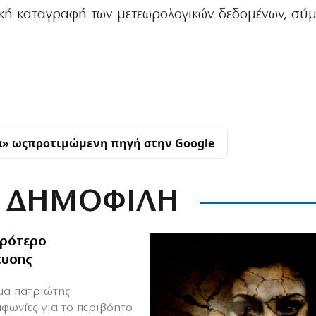
ική καταγραφή των μετεωρολογικών δεδομένων, σύ
α» ως
προτιμώμενη πηγή στην Google
ΔΗΜΟΦΙΛΗ
ιρότερο
ευσης
ιμα πατριώτης
μφωνίες για το περιβόητο