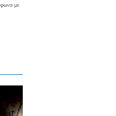
Αγιον Ορος: Εικαστικό ταξίδι σιωπής
μφωνα με
και πίστης
6|08|2026 | 22:30
ΕΛΛΑΔΑ
Χαλκιδική: Νεκρός 69χρονος στην
παραλία Σίβηρη
6|08|2026 | 22:25
ΑΘΛΗΤΙΚΑ
UEFA: Διατηρεί το μποϊκοτάζ στα
Παγκόσμια Κύπελλα
6|08|2026 | 22:20
ΟΙΚΟΝΟΜΙΑ
Aκριβαίνει γάλα και φέτα
6|08|2026 | 22:10
ΠΟΛΙΤΙΣΜΟΣ
Επίδαυρος: Η «Μήδεια» συναντά την…
Τεχνητή Νοημοσύνη