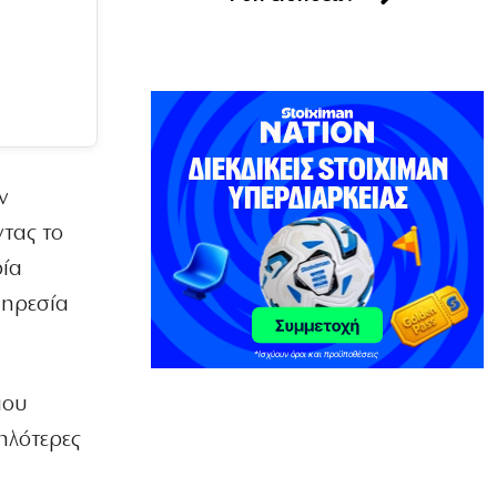
νεκρός στο χωράφι του
6|08|2026 | 23:30
ΠΟΛΙΤΙΚΗ
Όταν άλλαξαν τα πάντα στην
ενημέρωση
6|08|2026 | 23:20
ν
ΕΛΛΑΔΑ
τας το
Στην Αθήνα η 46χρονη που
κατηγορείται για την τραγωδία της
ρία
Marfin
πηρεσία
6|08|2026 | 23:15
ΟΙΚΟΝΟΜΙΑ
Delivery: Γιατί το αφορολόγητο στα
φιλοδωρήματα δεν αρκεί – Τι ζητούν οι
που
διανομείς (βίντεο)
ηλότερες
6|08|2026 | 23:10
ΑΘΛΗΤΙΚΑ