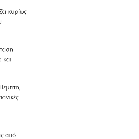
Ο Ορτέγκα αποχαιρέτησε τον
Ολυμπιακό και υπογράφει στη Ρίβερ
ζει κυρίως
Πλέιτ
υ
6|08|2026 | 23:00
ΕΛΛΑΔΑ
ΟΛΘ: Νέα επένδυση σε σύγχρονο
εξοπλισμό – 8 νέα Straddle Carriers
σταση
στο λιμάνι
ο και
6|08|2026 | 22:50
ΑΘΛΗΤΙΚΑ
Όλα για όλα για την ανατροπή ο ΠΑΟΚ
 Πέμπτη,
6|08|2026 | 22:47
πανικές
ΚΟΣΜΟΣ
Ιστορική επίσκεψη Ζελένσκι στη
Σερβία
6|08|2026 | 22:40
ας από
ΠΟΛΙΤΙΣΜΟΣ