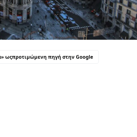
α» ως
προτιμώμενη πηγή στην Google